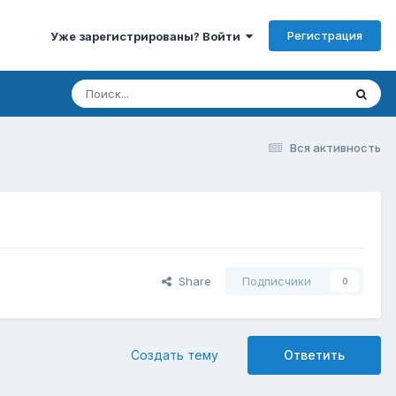
Регистрация
Уже зарегистрированы? Войти
Вся активность
Share
Подписчики
0
Создать тему
Ответить