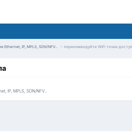
Ethernet, IP, MPLS, SDN/NFV...
порекомендуйте WiFi точки досту
па
t, IP, MPLS, SDN/NFV...