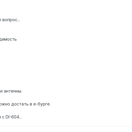
 вопрос...
идимость
и антенны.
жно достать в е-бурге.
с DI-604...