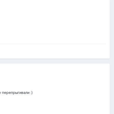
фру перепрыгивали
:)