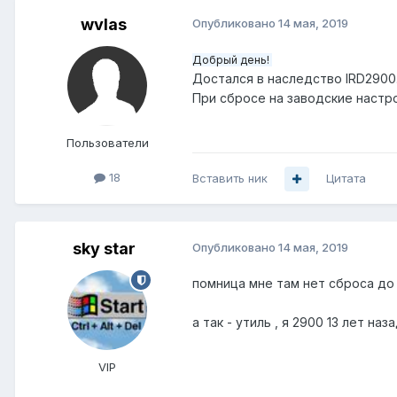
wvlas
Опубликовано
14 мая, 2019
Добрый день!
Достался в наследство IRD2900.
При сбросе на заводские настр
Пользователи
18
Вставить ник
Цитата
sky star
Опубликовано
14 мая, 2019
помница мне там нет сброса до
а так - утиль , я 2900 13 лет 
VIP