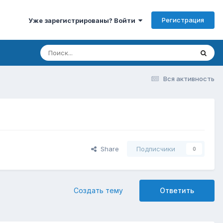
Регистрация
Уже зарегистрированы? Войти
Вся активность
Share
Подписчики
0
Создать тему
Ответить