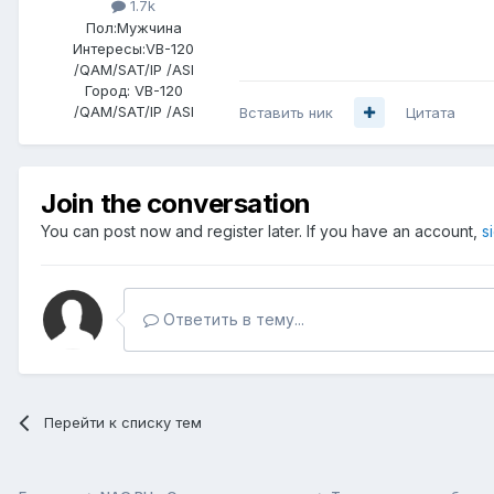
1.7k
Пол:
Мужчина
Интересы:
VB-120
/QAM/SAT/IP /ASI
Город:
VB-120
/QAM/SAT/IP /ASI
Вставить ник
Цитата
Join the conversation
You can post now and register later. If you have an account,
s
Ответить в тему...
Перейти к списку тем