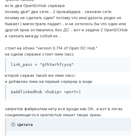
есть два OpenDcHub сервера
почему два? две сети .. 2 провайдера .. связали сети
почему не сделать один? потому что иногда(хоть редко но
бывает ) магистраль падает .. и не хотелось бы что один или
другой пров оставались без ДС .. вот и задача 2 OpenDCHub
и связать между собой их ..
стоит на обоих "version 0.7.14 of Open DC Hub."
на одном серваке стоит линк пасс
link_pass = "gthtwrhfcysq"
второй сервак такой же линк пасс:
и добавлен линк на первый серврер в виде
$addlinkedhub <hubip> <port>|
запретов файрволом нету всё вроди как ОК.. а вот в логах
соединяющегося opendchub пишет такую хрень:
Цитата