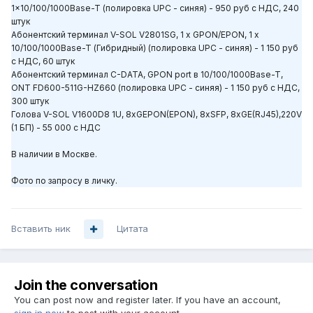
1x10/100/1000Base-T (полировка UPC - синяя) - 950 руб с НДС, 240
штук
Абонентский терминал V-SOL V2801SG, 1 x GPON/EPON, 1 x
10/100/1000Base-T (Гибридный) (полировка UPC - синяя) - 1 150 руб
с НДС, 60 штук
Абонентский терминал C-DATA, GPON port в 10/100/1000Base-T,
ONT FD600-511G-HZ660 (полировка UPC - синяя) - 1 150 руб с НДС,
300 штук
Голова V-SOL V1600D8 1U, 8хGEPON(EPON), 8хSFP, 8хGE(RJ45),220V
(1 БП) - 55 000 с НДС
В наличии в Москве.
Фото по запросу в личку.
Вставить ник
Цитата
Join the conversation
You can post now and register later. If you have an account,