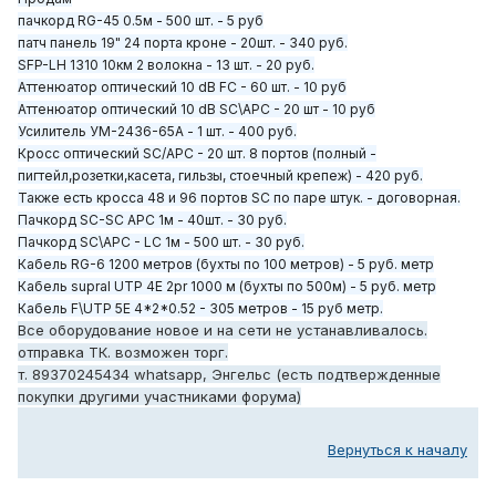
пачкорд RG-45 0.5м - 500 шт. - 5 руб
патч панель 19" 24 порта кроне - 20шт. - 340 руб.
SFP-LH 1310 10км 2 волокна - 13 шт. - 20 руб.
Аттенюатор оптический 10 dB FC - 60 шт. - 10 руб
Аттенюатор оптический 10 dB SC\APC - 20 шт - 10 руб
Усилитель УМ-2436-65А - 1 шт. - 400 руб.
Кросс оптический SC/APC - 20 шт. 8 портов (полный -
пигтейл,розетки,касета, гильзы, стоечный крепеж) - 420 руб.
Также есть кросса 48 и 96 портов SC по паре штук. - договорная.
Пачкорд SC-SC APC 1м - 40шт. - 30 руб.
Пачкорд SC\APC - LC 1м - 500 шт. - 30 руб.
Кабель RG-6 1200 метров (бухты по 100 метров) - 5 руб. метр
Кабель supral UTP 4E 2pr 1000 м (бухты по 500м) - 5 руб. метр
Кабель F\UTP 5E 4*2*0.52 - 305 метров - 15 руб метр.
Все оборудование новое и на сети не устанавливалось.
отправка ТК. возможен торг.
т. 89370245434 whatsapp, Энгельс (есть подтвержденные
покупки другими участниками форума)
Вернуться к началу