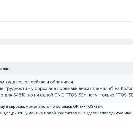
азал:
 сам туда пошел сейчас и обломился.
 трудности - у форса все прошивки лежат (лежали?) на ftp.fo
о для S4810, но ни одной ONIE-FTOS-SE* нету, только FTOS-S
тому и спросил, может у кого-то осталась ONIE-FTOS-SE*.
4810_on_p2020 (у меня на любой unix системе - выдаёт непобедимую мн