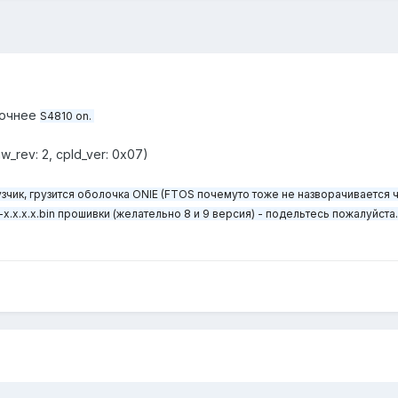
точнее
S4810 on.
w_rev: 2, cpld_ver: 0x07)
узчик, грузится оболочка ONIE (FTOS почемуто тоже не назворачивается 
.x.x.x.bin прошивки (желательно 8 и 9 версия) - подельтесь пожалуйста.