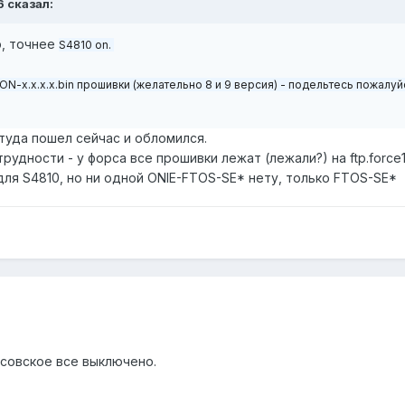
6
сказал:
р, точнее
S4810 on.
N-x.x.x.x.bin прошивки (желательно 8 и 9 версия) - подельтесь пожалуй
м туда пошел сейчас и обломился.
рудности - у форса все прошивки лежат (лежали?) на ftp.force
для S4810, но ни одной ONIE-FTOS-SE* нету, только FTOS-SE*
рсовское все выключено.