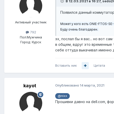
В 12.03.2021 в 16:27,
sedo2
Появился данный коммутато
Активный участник
Может у кого есть ONIE-FTOS-SE-O
Буду очень благодарен.
792
Пол:
Мужчина
эх, послал бы я вас... но вот са
Город:
Курск
в общем, вдруг это временные т
себе оттуда выкачивал именно 
Вставить ник
Цитата
kayot
Опубликовано
14 марта, 2021
@nixx
Прошивки давно на dell.com, фо