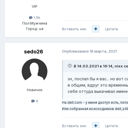
VIP
1.6k
Пол:
Мужчина
Город:
ua
Вставить ник
Цитата
sedo26
Опубликовано
16 марта, 2021
В 14.03.2021 в 16:14,
nixx
ск
эх, послал бы я вас... но вот
в общем, вдруг это временные
Новичок
себе оттуда выкачивал именн
6
На dell.com - у меня доступ есть, по
Или собранная из исходников dell_s
Вставить ник
Цитата