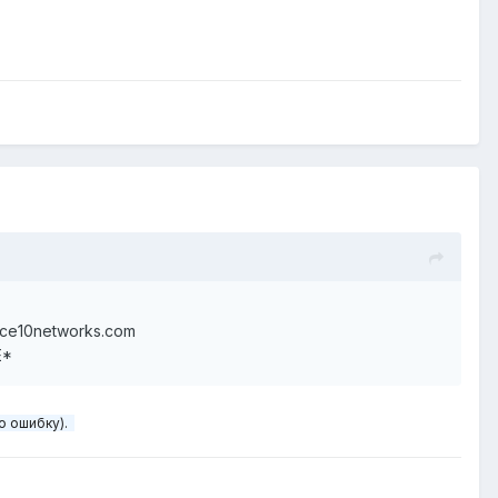
rce10networks.com
E*
ою ошибку).