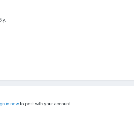
.у.
ign in now
to post with your account.