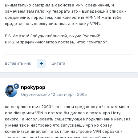
Внимательно смотрим в свойства VPN-соединения, и
замечаем там галочку "набрать это <выпадающий список>
соединение, перед тем, как коннектить VPN". И жать тебе
придется не в кнопку диалапа, а в кнопку VPN'а.
P.S. Аффтар! Забудь албанский, выучи Русский!
P.P.S. И трафик-инспектор поставь, чтоб "считало".
Вставить ник
Цитата
npokypop
Опубликовано
12 сентября, 2005
на севраке стоит 2003 ! но я так и предпологал ! но там мона
или dialup или VPN а вот что бы диалап а потом vpn Нету
какого ! а использовать существующее подключение нельзя !
у меня так и настроено что запускаешь vpn но сразу
конектиться диаллап ! а вот при настройке VPN сервака я
такого ненашол ! может подскажешь поподробннее