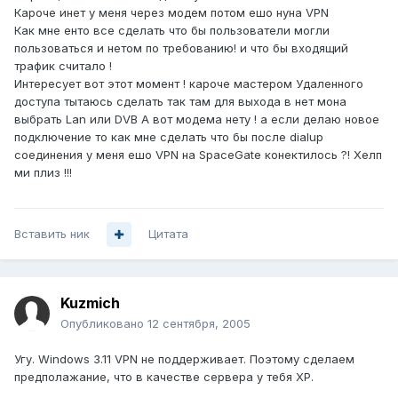
Кароче инет у меня через модем потом ешо нуна VPN
Как мне енто все сделать что бы пользователи могли
пользоваться и нетом по требованию! и что бы входящий
трафик считало !
Интересует вот этот момент ! кароче мастером Удаленного
доступа тытаюсь сделать так там для выхода в нет мона
выбрать Lan или DVB А вот модема нету ! а если делаю новое
подключение то как мне сделать что бы после dialup
соединения у меня ешо VPN на SpaceGate конектилось ?! Хелп
ми плиз !!!
Вставить ник
Цитата
Kuzmich
Опубликовано
12 сентября, 2005
Угу. Windows 3.11 VPN не поддерживает. Поэтому сделаем
предполажание, что в качестве сервера у тебя XP.