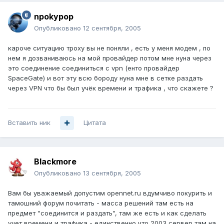
npokypop
Опубликовано
12 сентября, 2005
кароче ситуацию троху вы не поняли , есть у меня модем , по
нем я дозваниваюсь на мой провайдер потом мне нуна через
это соединение соединиться с vpn (енто провайдер
SpaceGate) и вот эту всю бороду нуна мне в сетке раздать
через VPN что бы был учёк времени и трафика , что скажете ?
Вставить ник
Цитата
Blackmore
Опубликовано
13 сентября, 2005
Вам бы уважаемый допустим opennet.ru вдумчиво покурить и
тамошний форум почитать - масса решений там есть на
предмет "соединится и раздать", там же есть и как сделать
учет времени и трафика - единственно что 2003 сервер там на