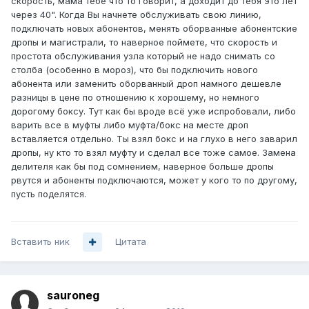
скорость, мама тебе что то говорит, а доходит до тебя это лет
через 40". Когда Вы начнете обслуживать свою линию,
подключать новых абонентов, менять оборванные абонентские
дропы и магистрали, то наверное поймете, что скорость и
простота обслуживания узла который не надо снимать со
столба (особенно в мороз), что бы подключить нового
абонента или заменить оборванный дроп намного дешевле
разницы в цене по отношению к хорошему, но немного
дорогому боксу. Тут как бы вроде всё уже испробовали, либо
варить все в муфты либо муфта/бокс на месте дроп
вставляется отдельно. Ты взял бокс и на глухо в него заварил
дропы, ну кто то взял муфту и сделал все тоже самое. Замена
делителя как бы под сомнением, наверное больше дропы
рвутся и абоненты подключаются, может у кого то по другому,
пусть поделятся.
Вставить ник
Цитата
sauroneg