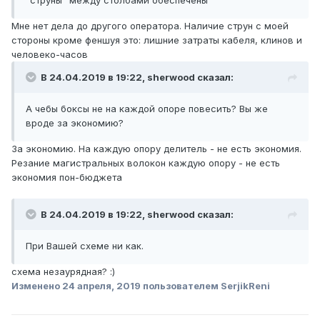
"струны" между столбами обеспечен
ы
Мне нет дела до другого оператора. Наличие струн с моей
стороны кроме феншуя это: лишние затраты кабеля, клинов и
человеко-часов
В 24.04.2019 в 19:22,
sherwood
сказал:
А чебы боксы не на каждой опоре повесить? Вы же
вроде за экономию?
За экономию. На каждую опору делитель - не есть экономия.
Резание магистральных волокон каждую опору - не есть
экономия пон-бюджета
В 24.04.2019 в 19:22,
sherwood
сказал:
При Вашей схеме ни как.
схема незаурядная?
:)
Изменено
24 апреля, 2019
пользователем SerjikReni