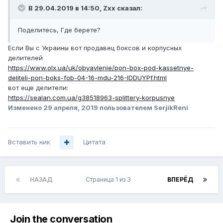
В 29.04.2019 в 14:50,
Zxx
сказал:
Поделитесь, Где берете?
Если Вы с Украины вот продавец боксов и корпусных
делителей
https://www.olx.ua/uk/obyavlenie/pon-box-pod-kassetnye-
deliteli-pon-boks-fob-04-16-mdu-216-IDDUYPf.html
вот еще делители:
https://sealan.com.ua/g38518963-splittery-korpusnye
Изменено
29 апреля, 2019
пользователем SerjikReni
Вставить ник
Цитата
НАЗАД
Страница 1 из 3
ВПЕРЁД
Join the conversation