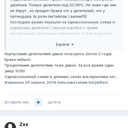
джипона. Только делители под SC/APC. Не знаю где они
их берут , но процент брака что у делителей, что у
патчкордов (в роли пигтейлов ) велик!!)))
последнее время перешли на одноволоконную схему и
корпусные делители ( черная коробка с тремя
пигтейлами)+ проходные коннекторы. Ста
ло еще хуже.
Почти половина дел
ителей бракуется, да и проходные
Expand
коннекторы уже на опоре отбраковываешь по уровню
сигнала.)))
Корпусными делителями давно пользуюсь (почти 2 года).
Брака небыло.
Процентными делителями тоже давно. За все время один
умер 10/90
Одноволоконной схеме в длинных селах альтернативы нет..
Изменено
29 апреля, 2019
пользователем SerjikReni
Вставить ник
Цитата
Zxx