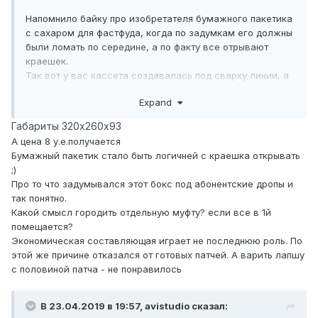
Напомнило байку про изобретателя бумажного пакетика
с сахаром для фастфуда, когда по задумкам его должны
были ломать по середине, а по факту все отрывают
краешек.
Так вот у вас кассета создавалась под сварку линии, а
в делитель должны подключаться дропы напрямую. Но
Expand
вы стали "отрывать пакетик с боку" :)
Габариты 320х260х93
А цена 8 у.е.получается
Бумажный пакетик стало быть логичней с краешка открывать
;)
Про то что задумывался этот бокс под абонентские дропы и
так понятно.
Какой смысл городить отдельную муфту? если все в 1й
помещается?
Экономическая составляющая играет не последнюю роль. По
этой же причине отказался от готовых патчей. А варить лапшу
с половиной патча - не понравилось
В 23.04.2019 в 19:57,
avistudio
сказал: