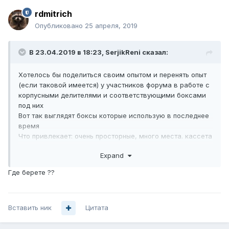
rdmitrich
Опубликовано
25 апреля, 2019
В 23.04.2019 в 18:23,
SerjikReni
сказал:
Хотелось бы поделиться своим опытом и перенять опыт
(если таковой имеется) у участников форума в работе с
корпусными делителями и соответствующими боксами
под них
Вот так выглядят боксы которые использую в последнее
время
Что привлекает: очень просторные, много места. кассета
очень удобная-гильзы прекрасно держатся
Expand
возможна установка 2-х делителей (4 или 8) либо 1-го
на 16. кроме этого можно использовать дополнительные
Где берете ??
безкорпусные делители
и все это вмещается в данном боксе
Вставить ник
Цитата