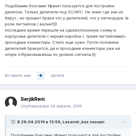
Подобными боксами Уфанет пользуется для постройки
джипона. Только делители под SC/APC. Не знаю где они их
берут , но процент брака что у делителей, что у патчкордов (в
роли пигтейлов ) велик!!)))
последнее время перешли на одноволоконную схему и
корпусные делители ( черная коробка с тремя пигтейлами)+
проходные коннекторы. Стало еще хуже. Почти половина
делителей бракуется, да и проходные коннекторы уже на
внутри стыковка магистральной 4-ки и лысый
опоре отбраковываешь по уровню сигнала.)))
fbt- делитель
Вставить ник
Цитата
SerjikReni
Опубликовано
29 апреля, 2019
В 28.04.2019 в 13:59,
Lexandr_kaz
сказал:
Подобными боксами Уфанет пользуется для постройки