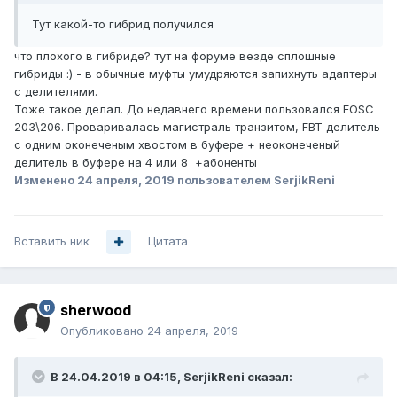
Тут какой-то гибрид получился
что плохого в гибриде? тут на форуме везде сплошные
гибриды :) - в обычные муфты умудряются запихнуть адаптеры
с делителями.
Тоже такое делал. До недавнего времени пользовался FOSC
203\206. Проваривалась магистраль транзитом, FBT делитель
с одним оконеченым хвостом в буфере + неоконеченый
делитель в буфере на 4 или 8 +абоненты
Изменено
24 апреля, 2019
пользователем SerjikReni
Вставить ник
Цитата
sherwood
Опубликовано
24 апреля, 2019
В 24.04.2019 в 04:15,
SerjikReni
сказал: