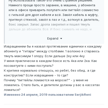
Ну использовать такое-это очень странное решение.
Намного проще просто заранее, в машине, у абонента
или в офисе приварить полупатч или пигтейл совместно
с гильзой для дроп кабеля и всё. Завёл кабель в муфту,
притянул стяжкой, завёл в паз и т.д., воткнул в делитель,
бокс закрыл. Запас дропа закрепил и пошел тянуть
дальше до абонента. Всё. И бокс снимать не надо, и
обслуживание простое и новых подключать одно
Expand
удовольствие. Любят люди извращения.
Извращением бы я назвал протягивание единички к каждому
абоненту и "гитары" между столбами. 1 волокно я стараюсь
тянуть максимум 1 опору. Если дальше 2ку или 4ку
У меня практически в каждом боксе есть 4ка или 2ка. Как
посоветуете с ними поступать?
К критике нормально отношусь, но ребят, без обид.. а где
конструктив? Если извращение - то где?
Почему "пигтейлы ломаются на морозе?" - у меня не
ломались. Стало быть, и делители должны у вас в кассетах
ломаться?
Изменено
24 апреля, 2019
пользователем SerjikReni