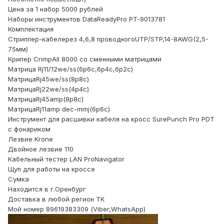
Цена за 1 набор 5000 рублей
Наборы инструментов DataReadyPro PT-9013781
Комплектация
Стриппер-кабелерез 4,6,8 проводногоUTP/STP,14-8AWG(2,5-
75мм)
Крипер CrimpAll 8000 со сменными матрицами
Матрица Rj11/12we/ss(6p6c,6p4c,6p2c)
МатрицаRj45we/ss(8p8c)
МатрицаRj22we/ss(4p4c)
МатрицаRj45amp(8p8c)
МатрицаRj11amp dec-mmj(6p6c)
Инструмент для расшивки кабеля на кросс SurePunch Pro PDT
с фонариком
Лезвие Krone
Двойное лезвие 110
Кабельный тестер LAN ProNavigator
Щуп для работы на кроссе
Сумка
Находится в г.Оренбург
Доставка в любой регион ТК
Мой номер 89619383309 (Viber,WhatsApp)