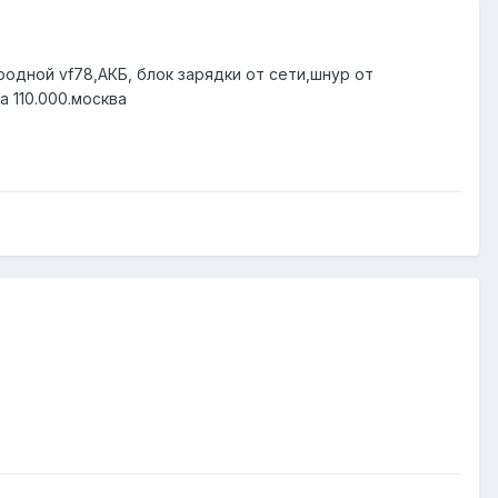
родной vf78,АКБ, блок зарядки от сети,шнур от
 110.000.москва