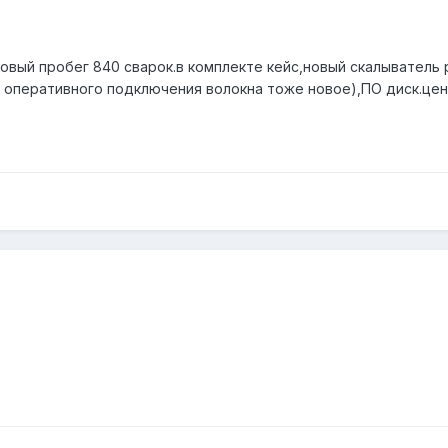
 новый пробег 840 сварок.в комплекте кейс,новый скалыватель 
 оперативного подключения волокна тоже новое),ПО диск.цена