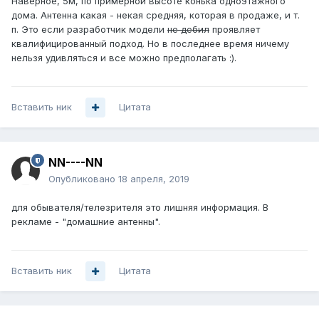
Наверное, 5м, по примерной высоте конька одноэтажного
дома. Антенна какая - некая средняя, которая в продаже, и т.
п. Это если разработчик модели
не дебил
проявляет
квалифицированный подход. Но в последнее время ничему
нельзя удивляться и все можно предполагать
:).
Вставить ник
Цитата
NN----NN
Опубликовано
18 апреля, 2019
для обывателя/телезрителя это лишняя информация. В
рекламе - "домашние антенны".
Вставить ник
Цитата