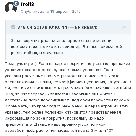
frol13
Опубликовано
18 апреля, 2019
В 18.04.2019 в 10:10,
NN----NN
сказал:
Зона покрытия рассчитана/нарисована по модели,
поэтому тоже только как ориентир. В точке приема всё
равно всё индивидуально.
Позанудствую
:). Если на карте покрытия не указано, при каких
условиях она составлена, она весьма условная. Если
указаны расчетные параметры модели, а именно: высота
расположения антенны, ее коэффициент усиления, затухание в
фидере и чувствительность приемника (ограниченная С/Ш или
BER), то этот перечень является исчерпывающим чтобы
достаточно легко пересчитывать под свои параметры приема
и понимать, что происходит. Чем меньше пераметров из этих
указано, тем более условной становится представленная
информация по зоне покрытия, поскольку их надо
предполагать. Дальше надо проникнуться логикой
разработчиков расчетной модели. Высота 3 м или 10?