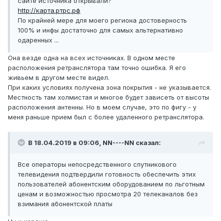
сайте источника открывали?
http://карта.ртрс.рф
По крайней мере для моего региона достоверность
100% и инфы достаточно для самых альтернативно
одаренных ...
Она везде одна на всех источниках. В одном месте
расположения ретранслятора там точно ошибка. Я его
живьем в другом месте видел.
При каких условиях получена зона покрытия - не указывается.
Местность там холмистая и многое будет зависеть от высоты
расположения антенны. Но в моем случае, это по фигу - у
меня раньше прием был с более удаленного ретранслятора.
В 18.04.2019 в 09:06,
NN----NN
сказал:
Все операторы непосредственного спутникового
телевидения подтвердили готовность обеспечить этих
пользователей абонентским оборудованием по льготным
ценам и возможностью просмотра 20 телеканалов без
взимания абонентской платы