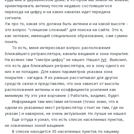
ориентировать антенну после недавно состоявшегося
перехода на цифру и на каких каналах идет передача
сигнала.
Уж про то, какая это должна быть антенна и на какой высоте -
это вопрос "слишком сложный" для поиска на сайте. Это я,
как человек, имеющий специальное образование, сам сумею
понять.
То есть, меня интересовал вопрос расположения
ближайшего ретранслятора, каналы вещания и зона покрытия.
На всяких там "смотри цифру" не нашел. Нашел
тут
. Выяснил,
что есть два ближайших ретранслятора, но в зону одного из
них я не попадаю. Для каких параметров указана зона
покрытия - загадка. Я их раньше рассчитывал для других
средств связи и представляю, что она зависит от высоты
расположения антенны и ее коэффициента усиления как
минимум. Ну это уже ворчание
:)
Работать, видимо, будет.
Информация там местами неточная (точно знаю, что в
одном из указанных мест ретранслятор стоит не там, где он
указан ) и наверное, не очень актуальная. Но лучше не нашел.
Еще оттуда я узнал, что есть список населенных пунктов,
не охваченных зоной вещания.
В списке находится 35 населенных пунктов по нашему