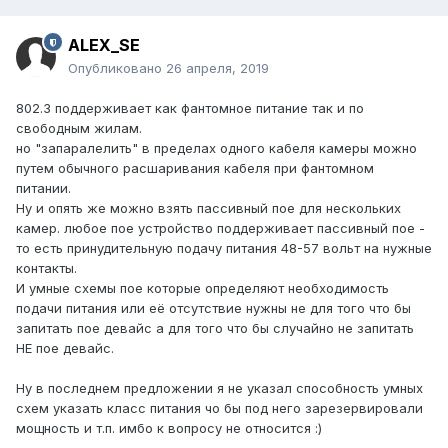
ALEX_SE
Опубликовано
26 апреля, 2019
802.3 поддерживает как фантомное питание так и по
свободным жилам.
но "запаралелить" в пределах одного кабеля камеры можно
путем обычного расшаривания кабеля при фантомном
питании.
Ну и опять же можно взять пассивный пое для нескольких
камер. любое пое устройство поддерживает пассивный пое -
то есть принудительную подачу питания 48-57 вольт на нужные
контакты.
И умные схемы пое которые определяют необходимость
подачи питания или её отсутствие нужны не для того что бы
запитать пое девайс а для того что бы случайно не запитать
НЕ пое девайс.
Ну в последнем предложении я не указал способность умных
схем указать класс питания чо бы под него зарезервировали
мощность и т.п. имбо к вопросу не относится
:)