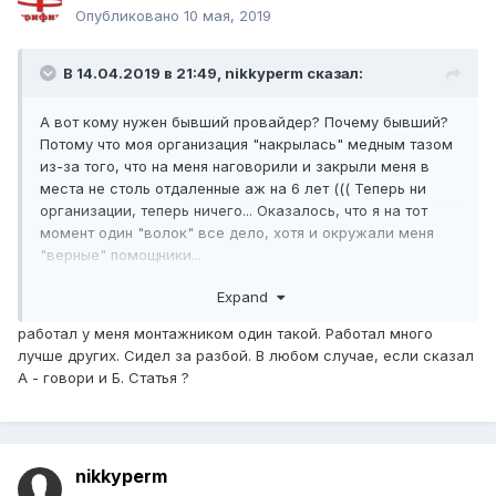
Опубликовано
10 мая, 2019
В 14.04.2019 в 21:49,
nikkyperm
сказал:
А вот кому нужен бывший провайдер? Почему бывший?
Потому что моя организация "накрылась" медным тазом
из-за того, что на меня наговорили и закрыли меня в
места не столь отдаленные аж на 6 лет ((( Теперь ни
организации, теперь ничего... Оказалось, что я на тот
момент один "волок" все дело, хотя и окружали меня
"верные" помощники...
Владею настройкой микротика, организацией сетей, как
Expand
беспроводных, так и локальных, так и совмещенных
(PON+Wi-Fi), поднимал виртуальные среды на XEN`e
работал у меня монтажником один такой. Работал много
владею настройкой биллинга и шлюзов доступа..
лучше других. Сидел за разбой. В любом случае, если сказал
(связка ACP3+Mikrotik)... Только сидел я.. В своем городе
А - говори и Б. Статья ?
кудабы ни обратился ответ один: "Вы сидели, нам такие
не нужны". Также владею установкой и настройкой, в
общем развертыванием различных систем
видеонаблюдения
nikkyperm