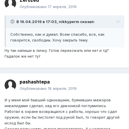
Zerozed
Опубликовано
17 апреля, 2019
В 16.04.2019 в 17:03,
nikkyperm
сказал:
Собственно, как и думал. Всем спасибо, все, как
говорится, свободны. Хочу закрыть тему.
Ну так напиши в личку. Готов переезжать или нет и тд?
Гадалок же нет тут
pashashtepa
Опубликовано
19 апреля, 2019
И у меня мой бывший однокашник, буянивших мажоров
инвалидами сделал, над его девчонкой поглумились.
Работал в охране возвращался с работы, хорошо что сдал
оружие, если бы пистолет под рукой был, то говорит другой
исход был бы.
Соседи рады шумы, пьянки прекратились. А у человека