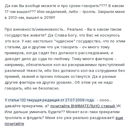
Да как Вы вообще можете и про сроки говорить???? В каком
17-ом вышел??? Или недалекий, либо - тролль. Закрыли меня
в 2013-ом, вышел в 2019!!!
Про виновность\невиновность... Реально - Вы в каком таком
государстве живете? Да Слава Богу, что Вас не коснулось
это все. У нас настолько "чудесное" государство, что по этим
статьям, да и другим что уж говорить - оч много тому
примеров, когда садят без должного расследования, и
доводят дело до суда по-любому. Тому много факторов -
например, обязательное кол-во раскрываемых преступлений
различной тяжести, ибо без должного кол-ва сотрудники без
премий, званий и прочих плюшек останутся. Да и разные
другие факторы на других уровнях.. Об этом уж не надо
говорить, ибо не безопасно.
- оооо...
У статьи 132 текущая редакция от 27.07.2009 года.
давайте прекратим, а?
почитайте ВНИМАТЕЛЬНО старый
УК
Или дальше умничать будете?? Может все-таки прекратим
троллить и флудить? Меня это уже реально раздражает!
еще
почитайте