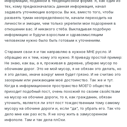
информации, поданной в тенденциозной форме. Я, как один из
тех, кому предназначалась данная информация, начал
задавать уточняющие вопросы. Вы же, вместо того, чтобы
развеять туман неопределённости, начали переходить на
личности и эмоции, чем только укрепили мои подозрения в
отношении вас. И никакого стёба. Выкладывая подобную
информацию и будучи взрослым и здравомыслящим
человеком нужно было быть готовым к уточнениям.
Старания свои я и так направляю в нужное МНЕ русло. И
обращаю их к тем, кому это нужно. Я приведу простой пример:
Не знаю, как вы, а я, проживая в деревне, убираю мусор по
обочинам дорог. Это не мой мусор, я не обязан это делать, но
я это делаю, иначе вокруг меня будет грязно. И не считаю это
зазорным или унижающим моё достоинство. Так же и тут.
Когда в информационное пространство МОЕГО общества
приходит подобный пост, очень похожий по своим свойствам
на мусор на обочине дороги, то я, как гражданин, обязан
уточнить, является ли этот пост тождественным тому самому
мусору на обочине дороги и, если "да", то убрать его. Так что
дело мне как раз есть. Я не хочу жить в замусоренном
инфополе. Там и так дела плОхи.