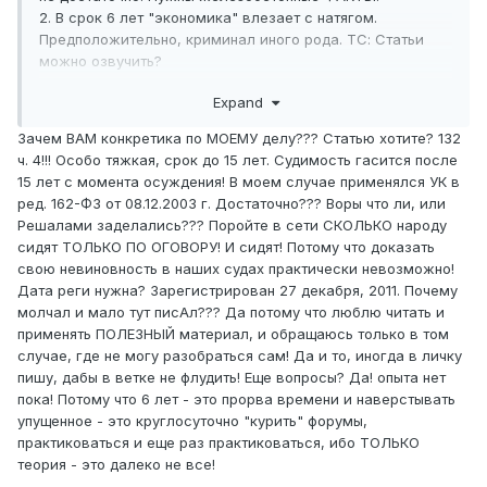
2. В срок 6 лет "экономика" влезает с натягом.
Пред
положительно, криминал иного рода. ТС: Статьи
можно озвучить?
3. Лично знаю достаточное кол-во сиде
льцев.
Expand
Некоторое, небольшое кол-во отбытие л
омает и они
выходят люмпенами в понимании Маркса. Остальные
Зачем ВАМ конкретика по МОЕМУ делу??? Статью хотите? 132
навёрстывают упущенное. В целом, наличие погашенной
ч. 4!!! Особо тяжкая, срок до 15 лет. Судимость гасится после
суд
имости ни на что не влияет.
15 лет с момента осуждения! В моем случае применялся УК в
4. Там ав
тор мутный. Эта тема и эти посты единственные
ред. 162-ФЗ от 08.12.2003 г. Достаточно??? Воры что ли, или
на ф
оруме, принадлежащие перу ТС. А аккаунт аж с 2011
Решалами заделались??? Поройте в сети СКОЛЬКО народу
года. И от конкретики автор уклоняется.
сидят ТОЛЬКО ПО ОГОВОРУ! И сидят! Потому что доказать
свою невиновность в наших судах практически невозможно!
Дата реги нужна? Зарегистрирован 27 декабря, 2011. Почему
молчал и мало тут писАл??? Да потому что люблю читать и
применять ПОЛЕЗНЫЙ материал, и обращаюсь только в том
случае, где не могу разобраться сам! Да и то, иногда в личку
пишу, дабы в ветке не флудить! Еще вопросы? Да! опыта нет
пока! Потому что 6 лет - это прорва времени и наверстывать
упущенное - это круглосуточно "курить" форумы,
практиковаться и еще раз практиковаться, ибо ТОЛЬКО
теория - это далеко не все!