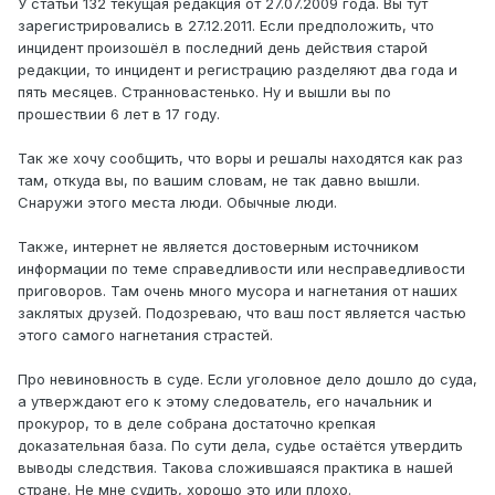
У статьи 132 текущая редакция от 27.07.2009 года. Вы тут
зарегистрировались в 27.12.2011. Если предположить, что
инцидент произошёл в последний день действия старой
редакции, то инцидент и регистрацию разделяют два года и
пять месяцев. Странновастенько. Ну и вышли вы по
прошествии 6 лет в 17 году.
Так же хочу сообщить, что воры и решалы находятся как раз
там, откуда вы, по вашим словам, не так давно вышли.
Снаружи этого места люди. Обычные люди.
Также, интернет не является достоверным источником
информации по теме справедливости или несправедливости
приговоров. Там очень много мусора и нагнетания от наших
заклятых друзей. Подозреваю, что ваш пост является частью
этого самого нагнетания страстей.
Про невиновность в суде. Если уголовное дело дошло до суда,
а утверждают его к этому следователь, его начальник и
прокурор, то в деле собрана достаточно крепкая
доказательная база. По сути дела, судье остаётся утвердить
выводы следствия. Такова сложившаяся практика в нашей
стране. Не мне судить, хорошо это или плохо.