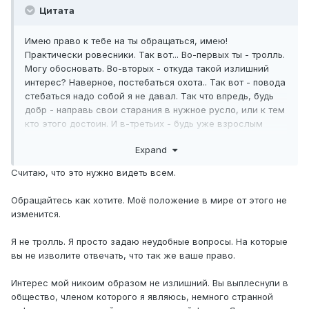
Цитата
Имею право к тебе на ты обращаться, имею!
Практически ровесники. Так вот... Во-первых ты - тролль.
Могу обосновать. Во-вторых - откуда такой излишний
интерес? Наверное, постебаться охота.. Так вот - повода
стебаться надо собой я не давал. Так что впредь, будь
добр - направь свои старания в нужное русло, или к тем
кто этого достоин. И в-третьих - будь уже взрослым
человеком, не ставь себя выше остальных... Выглядишь
Expand
некрасиво. Тебе не должно быть дела.
Кстати по ссылкам... Там другая редакция.. посмотри
Считаю, что это нужно видеть всем.
внимательно 132, ч. 3 п. в., а сроки... Не вникай, кароч.
Объяснять кому-то, тем более тебе, я не собираюсь. По
Обращайтесь как хотите. Моё положение в мире от этого не
делу - решали люди. Порешали - я остался в массе.
изменится.
Поинтересуйся у своих знакомых сидельцев, они тебе
объяснят, кто там решать вопросы может.
Я не тролль. Я просто задаю неудобные вопросы. На которые
вы не изволите отвечать, что так же ваше право.
За сим - откланиваюсь. Очень надеюсь, что по этой теме
мы общаемся в последний раз. Вопросы по настройке
Интерес мой никоим образом не излишний. Вы выплеснули в
оборудования у меня есть. А писАть я уже не могу.
общество, членом которого я являюсь, немного странной
За что - отдельное спасибо.