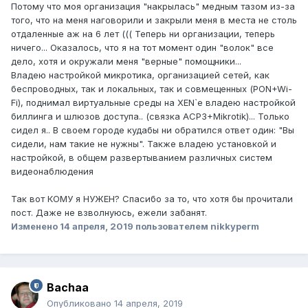
Потому что моя организация "накрылась" медным тазом из-за
того, что на меня наговорили и закрыли меня в места не столь
отдаленные аж на 6 лет ((( Теперь ни организации, теперь
ничего... Оказалось, что я на тот момент один "волок" все
дело, хотя и окружали меня "верные" помощники...
Владею настройкой микротика, организацией сетей, как
беспроводных, так и локальных, так и совмещенных (PON+Wi-
Fi), поднимал виртуальные среды на XEN`e владею настройкой
биллинга и шлюзов доступа.. (связка ACP3+Mikrotik)... Только
сидел я.. В своем городе кудабы ни обратился ответ один: "Вы
сидели, нам такие не нужны". Также владею установкой и
настройкой, в общем развертыванием различных систем
видеонаблюдения
Так вот КОМУ я НУЖЕН? Спасибо за то, что хотя бы прочитали
пост. Даже не взволнуюсь, ежели забанят.
Изменено
14 апреля, 2019
пользователем nikkyperm
Bachaa
Опубликовано
14 апреля, 2019