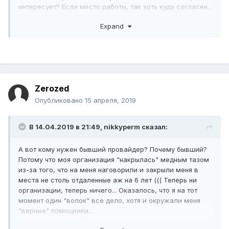
интересует? Если место работы, так хоть куда согласен..
Про оплату, так ведь и тут понятно, что незабесплатно, и,
Expand
чтоб хватало по-крайней мере на минимум... Понимаешь,
лишь бы взяли куда.
Zerozed
Опубликовано
15 апреля, 2019
В 14.04.2019 в 21:49,
nikkyperm
сказал:
А вот кому нужен бывший провайдер? Почему бывший?
Потому что моя организация "накрылась" медным тазом
из-за того, что на меня наговорили и закрыли меня в
места не столь отдаленные аж на 6 лет ((( Теперь ни
организации, теперь ничего... Оказалось, что я на тот
момент один "волок" все дело, хотя и окружали меня
"верные" помощники...
Владею настройкой микротика, организацией сетей, как