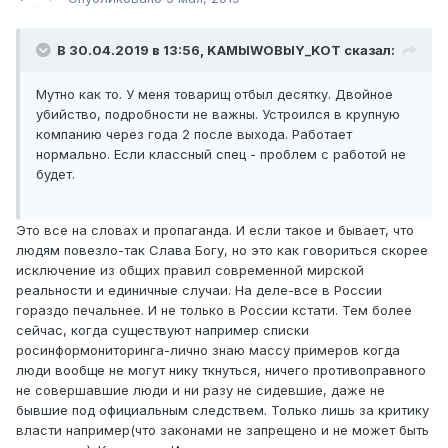
В 30.04.2019 в 13:56,
KAMblWOBblY_KOT
сказал:
Мутно как то. У меня товарищ отбыл десятку. Двойное
убийство, подробности не важны. Устроился в крупную
компанию через года 2 после выхода. Работает
нормально. Если классный спец - проблем с работой не
будет.
Это все на словах и пропаганда. И если такое и бывает, что
людям повезло-так Слава Богу, но это как говориться скорее
исключение из общих правил современной мирской
реальности и единичные случаи. На деле-все в России
гораздо печальнее. И не только в России кстати. Тем более
сейчас, когда существуют например списки
росинформониторинга-лично знаю массу примеров когда
люди вообще не могут нику ткнуться, ничего противоправного
не совершавшие люди и ни разу не сидевшие, даже не
бывшие под официальным следствем. Только лишь за критику
власти например(что законами не запрещено и не может быть