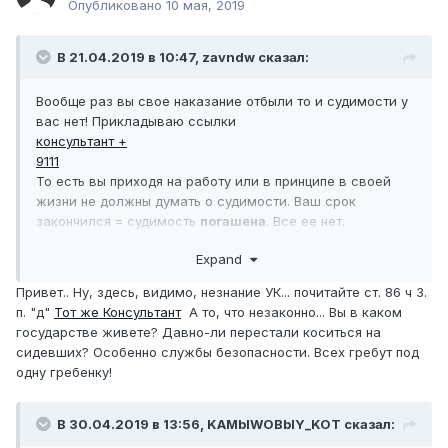
Так вот КОМУ я НУЖЕН? Спасибо за то, что хотя бы
Опубликовано
10 мая, 2019
прочитали пост. Даже не взволнуюсь, ежели забанят.
В 21.04.2019 в 10:47,
zavndw
сказал:
Вообще раз вы свое наказание отбыли то и судимости у
вас нет! Прикладываю ссылки
консультант +
9111
То есть вы приходя на работу или в принципе в своей
жизни не должны думать о судимости. Ваш срок
закончился = судимость
погашена
. Все ее нет.
Если у вас было свое дело то тогда это вообще ни как
Expand
не должно влиять. Найти предпринимателей готовых
вложиться в проект и все. Видеонаблюдение сейчас
Привет.. Ну, здесь, видимо, незнание УК... почитайте ст. 86 ч 3.
вроде как в самом ходу.
п. "д"
Тот же Консультант
А то, что незаконно... Вы в каком
А если на какой либо работе вас разворачивают то это
государстве живете? Давно-ли перестали коситься на
-
не законно!
сидевших? Особенно службы безопасности. Всех гребут под
одну гребенку!
В 30.04.2019 в 13:56,
KAMblWOBblY_KOT
сказал: