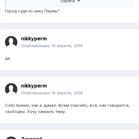
Expand
беспроводных, так и локальных, так и совмещенных
(PON+Wi-Fi), поднимал виртуальные среды на XEN`e
Город судя по нику Пермь?
владею настройкой биллинга и шлюзов доступа..
(связка ACP3+Mikrotik)... Только сидел я.. В своем городе
кудабы ни обратился ответ один: "Вы сидели, нам такие
не нужны". Также владею установкой и настройкой, в
nikkyperm
общем развертыванием различных систем
видеонаблюдения
Опубликовано
16 апреля, 2019
Так вот КОМУ я НУЖЕН? Спасибо за то, что хотя бы
да.
прочитали пост. Даже не взволнуюсь, ежели забанят.
nikkyperm
Опубликовано
16 апреля, 2019
Собственно, как и думал. Всем спасибо, все, как говорится,
свободны. Хочу закрыть тему.