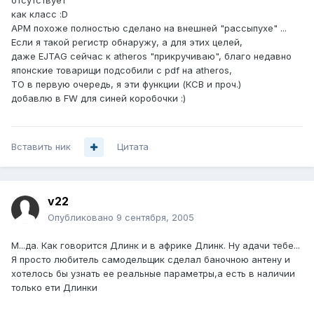
отсутствует
как класс :D
АРМ похоже полностью сделано на внешней "рассыпухе" ...
Если я такой регистр обнаружу, а для этих целей,
даже EJTAG сейчас к atheros "прикручиваю", благо недавно
японские товарищи подсобили с pdf на atheros,
ТО в первую очередь, я эти функции (КСВ и проч.)
добавлю в FW для синей коробочки :)
Вставить ник
Цитата
v22
Опубликовано
9 сентября, 2005
М...да. Как говорится Длинк и в африке Длинк. Ну адачи тебе...
Я просто любитель самодельщик сделал баночною антену и
хотелось бы узнать ее реальные параметры,а есть в наличии
только ети Длинки