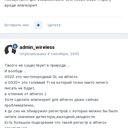
вроде wlanexpert
Вставить ник
Цитата
admin_wireless
Опубликовано
8 сентября, 2005
Такого не существует в природе ...
И вообще ...
G520 это чистопородный GL на atheros
а G520+ это голимый TI на который точно никто ничего
писать не будет,
в отличие от atheros ;)
Хотя сделать wlanexpert для atheros даже сейчас
проблематично,
я до сих не обнаружил регистров с которых можно бы было
читать значения детектора_выходной_мощности.
Есть большое подозрение что такой регистр в atheros