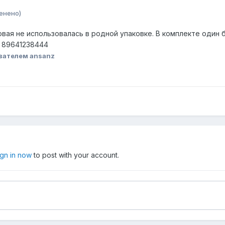
енено)
вая не использовалась в родной упаковке. В комплекте один б
. 89641238444
вателем ansanz
ign in now
to post with your account.