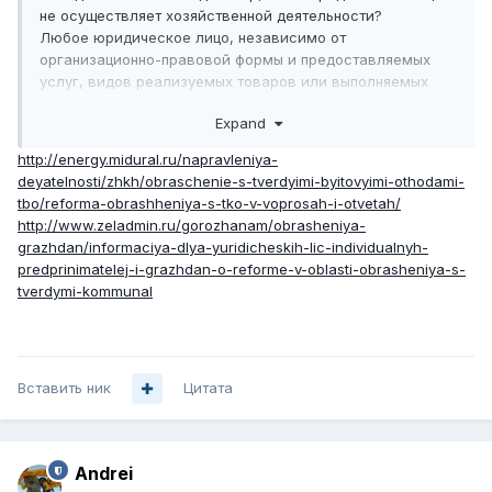
как через организацию, оказывающую услуги по
не осуществляет хозяйственной деятельности?
управлению МКД (управляющие компании, ТСЖ, ЖСК и
Любое юридическое лицо, независимо от
т.п.), так и напрямую (прямой договор).
организационно-правовой формы и предоставляемых
услуг, видов реализуемых товаров или выполняемых
работ обязано соблюдать все установленные
Expand
санитарные требования, в том числе вовремя вывозить
отходы, как промышленного, так и бытового
http://energy.midural.ru/napravleniya-
происхождения. Обязанность юридических лиц
deyatelnosti/zhkh/obraschenie-s-tverdyimi-byitovyimi-othodami-
заключить договоры на вывоз твердых коммунальных
tbo/reforma-obrashheniya-s-tko-v-voprosah-i-otvetah/
отходов определена федеральным законодательством.
http://www.zeladmin.ru/gorozhanam/obrasheniya-
grazhdan/informaciya-dlya-yuridicheskih-lic-individualnyh-
predprinimatelej-i-grazhdan-o-reforme-v-oblasti-obrasheniya-s-
tverdymi-kommunal
Вставить ник
Цитата
Andrei