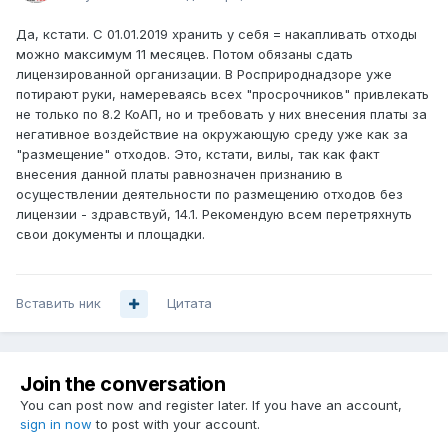
потребления, представляемой в Министерство до 20
января года, следующего за отчетным. Банк данных о
Да, кстати. С 01.01.2019 хранить у себя = накапливать отходы
технологиях ведется на основании информации,
можно максимум 11 месяцев. Потом обязаны сдать
предоставляемой юридическими лицами, желающими
лицензированной организации. В Росприроднадзоре уже
разместить информацию о своей технологии в кадастре.
потирают руки, намереваясь всех "просрочников" привлекать
Установлено, что по запросу заинтересованных лиц из
не только по 8.2 КоАП, но и требовать у них внесения платы за
кадастра предоставляется информация в течение 30
негативное воздействие на окружающую среду уже как за
дней.
"размещение" отходов. Это, кстати, вилы, так как факт
внесения данной платы равнозначен признанию в
В Московской области кадастр состоит из:
осуществлении деятельности по размещению отходов без
- реестра объектов обработки, утилизации,
лицензии - здравствуй, 14.1. Рекомендую всем перетряхнуть
обезвреживания и размещения отходов;
свои документы и площадки.
- банка данных об отходах, включая сведения о
происхождении, количестве, свойствах и классе
опасности отходов;
Вставить ник
Цитата
- сведения о технологиях утилизации и обезвреживания
отходов различных видов;
- перечень индивидуальных предпринимателей и
юридических лиц, в результате хозяйственной и (или)
Join the conversation
иной деятельности которых образуются отходы, включая
сведения о зданиях, сооружениях и помещениях, при
You can post now and register later. If you have an account,
sign in now
эксплуатации которых осуществляется деятельность по
to post with your account.
обращению с отходами.