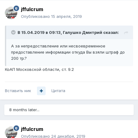
Московской области от 14.02.2017 № 63-РМ.
jffulcrum
В Челябинской области — Постановлением
Правительства Челябинской области от 18.06.2014 №
Опубликовано
15 апреля, 2019
268-П.
Есть аналогичные документы по другим регионам.
В 15.04.2019 в 09:13,
Галушко Дмитрий
сказал:
Содержание региональных кадастров отходов в
А за непредоставление или несвоевременное
регионах весьма отличаются. Отличаются и обязанности
предоставление информации откуда Вы взяли штраф до
лиц, образующих отходы.
200 тр.?
В Челябинской области кадастр состоит из:
КоАП Московской области, ст. 9.2
- регионального реестра объектов размещения отходов
производства и потребления;
- регионального банк данных о технологиях
использования и обезвреживания отходов производства
Вставить ник
Цитата
и потребления.
Информацией кадастр в части реестра объектов
8 months later...
размещения отходов пополняется на основе информации
органов местного самоуправления муниципальных
районов и городских округов Челябинской области об
jffulcrum
объектах размещения отходов производства и
Опубликовано
24 декабря, 2019