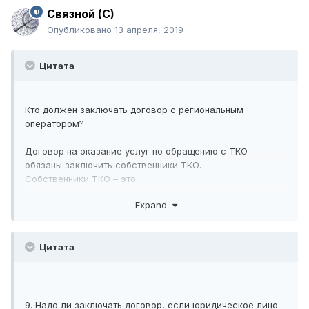
Связной (С)
Опубликовано
13 апреля, 2019
Цитата
Кто должен заключать договор с региональным
оператором?
Договор на оказание услуг по обращению с ТКО
обязаны заключить собственники ТКО.
Собственники ТКО – это:
собственники помещений в многоквартирных домах,
Expand
собственники частных домовладений,
юридические лица и индивидуальные
предприниматели, в результате деятельности
Цитата
которых образуются ТКО.
Не заключение или уклонение от заключения договора
не освобождает потребителей от обязанности оплаты за
услугу по обращению с ТКО.
С Региональным оператором договор можно заключить
9. Надо ли заключать договор, если юридическое лицо