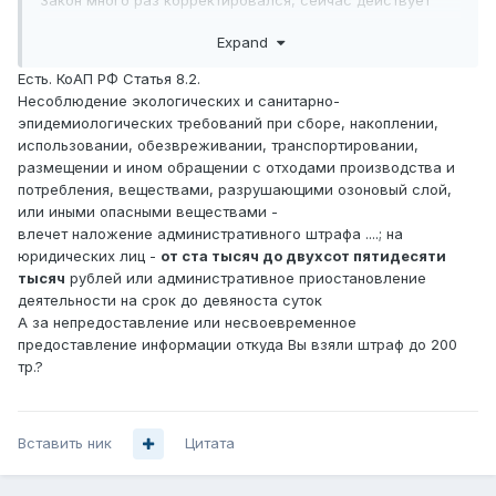
Закон много раз корректировался, сейчас действует
редакция от 25.12.2018.
Expand
Сейчас мы остановимся на информационной стороне
Есть. КоАП РФ Статья 8.2.
работы с отходами. Которая похоже сводится в
Несоблюдение экологических и санитарно-
обязанности всех предпринимателей и организаций
эпидемиологических требований при сборе, накоплении,
отправлять властям всевозможные сведения под
использовании, обезвреживании, транспортировании,
угрозой штрафов.
размещении и ином обращении с отходами производства и
потребления, веществами, разрушающими озоновый слой,
Закон предусматривает, что в РФ ведутся кадастры,
или иными опасными веществами -
каталоги и прочие базы данных:
влечет наложение административного штрафа ....; на
- государственный кадастр отходов (далее - ГКО)
юридических лиц -
от ста тысяч до двухсот пятидесяти
включает в себя федеральный классификационный
тысяч
рублей или административное приостановление
каталог отходов, государственный реестр объектов
деятельности на срок до девяноста суток
размещения отходов, банк данных об отходах и о
А за непредоставление или несвоевременное
технологиях использования и обезвреживания отходов
предоставление информации откуда Вы взяли штраф до 200
различных видов и ведется по единой для Российской
тр.?
Федерации системе. Порядок его ведения установлен
Приказом Минприроды РФ от 30.09.2011 № 792.
- региональные кадастры отходов.
Вставить ник
Для Московской области порядок ведения кадастра
Цитата
отходов Московской области введен Распоряжением
Министерства экологии и природопользования