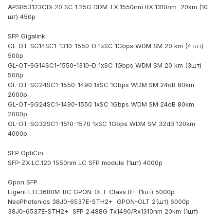
APSB53123CDL20 SC 1.25G DDM TX:1550nm RX:1310nm
20km (10
шт
) 450
р
SFP Gigalink
GL-OT-SG14SC1-1310-1550-D 1xSC 1Gbps WDM SM 20 km (4
шт
)
500
р
GL-OT-SG14SC1-1550-1310-D 1xSC 1Gbps WDM SM 20 km (3
шт
)
500
р
GL-OT-SG24SC1-1550-1490 1xSC 1Gbps WDM SM 24dB 80km
2000
р
GL-OT-SG24SC1-1490-1550 1xSC 1Gbps WDM SM 24dB 80km
2000
р
GL-OT-SG32SC1-1510-1570 1xSC 1Gbps WDM SM 32dB 120km
4000
р
SFP OptiCin
SFP-ZX.LC.120 1550nm LC SFP module (1
шт
) 4000
р
Gpon SFP
Ligent LTE3680M-BC GPON-OLT-Class B+ (1
шт
) 5000
р
NeoPhotonics 38J0-6537E-STH2+
GPON-OLT 2(
шт
) 6000
р
38J0-6537E-STH2+
SFP 2.488G Tx1490/Rx1310nm 20km (1
шт
)