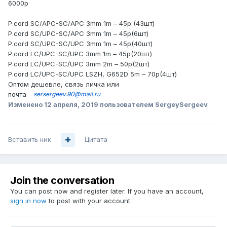
6000
р
P.cord SC/APC-SC/APC 3mm 1m – 45р (43шт)
P.cord SC/UPC-SC/APC 3mm 1m – 45
р
(6
шт
)
P.cord SC/UPC-SC/UPC 3mm 1m – 45
р
(40
шт
)
P.cord LC/UPC-SC/UPC 3mm 1m – 45р(20
шт
)
P.cord LC/UPC-SC/UPC 3mm 2m – 50
р
(2
шт
)
P.cord LC/UPC-SC/UPC LSZH, G652D 5m – 70
р
(4
шт
)
Оптом дешевле, связь личка или
почта
sersergeev.90@mail.ru
Изменено
12 апреля, 2019
пользователем SergeySergeev
Вставить ник
Цитата
Join the conversation
You can post now and register later. If you have an account,
sign in now
to post with your account.