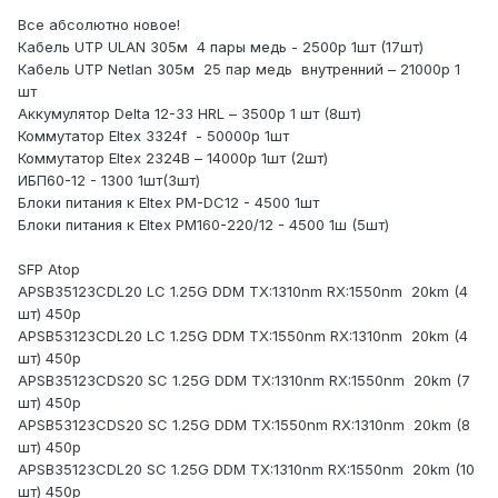
Все абсолютно новое!
Кабель
UTP
ULAN
305м
4 пары медь - 2500р 1шт (17шт)
Кабель
UTP
Netlan
305м
25 пар медь
внутренний – 21000р 1
шт
Аккумулятор
Delta
12-33
HRL
– 3500р 1 шт (8шт)
Коммутатор
Eltex
3324
f
- 50000р 1шт
Коммутатор
Eltex
2324
B
– 14000р 1шт (2шт)
ИБП60-12 - 1300 1шт(3шт)
Блоки питания к Eltex PM-DC12 - 4500 1шт
Блоки питания к Eltex PM160-220/12 - 4500 1ш (5шт)
SFP Atop
APSB35123CDL20 LC 1.25G DDM TX:1310nm RX:1550nm
20km (4
шт
) 450
р
APSB53123CDL20 LC 1.25G DDM TX:1550nm RX:1310nm
20km (4
шт
) 450
р
APSB35123CDS20 SC 1.25G DDM TX:1310nm RX:1550nm
20km (7
шт
) 450
р
APSB53123CDS20 SC 1.25G DDM TX:1550nm RX:1310nm
20km (8
шт
) 450
р
APSB35123CDL20 SC 1.25G DDM TX:1310nm RX:1550nm
20km (10
шт
) 450
р