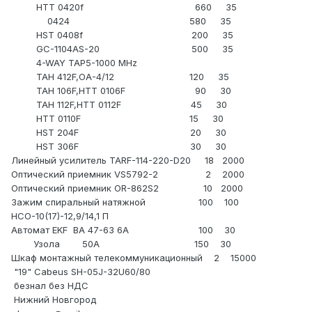
HTT 0420f 660 35
0424 580 35
HST 0408f 200 35
GC-1104AS-20 500 35
4-WAY TAP5-1000 MHz
ТАН 412F,ОА-4/12 120 35
ТАН 106F,HTT 0106F 90 30
TAH 112F,HTT 0112F 45 30
HTT 0110F 15 30
HST 204F 20 30
HST 306F 30 30
Линейный усилитель TARF-114-220-D20 18 2000
Оптический приемник VS5792-2 2 2000
Оптический приемник OR-862S2 10 2000
Зажим спиральный натяжной 100 100
НСО-10(17)-12,9/14,1 П
Автомат EKF BA 47-63 6A 100 30
Узола 50А 150 30
Шкаф монтажный телекоммуникационный 2 15000
"19" Cabeus SH-05J-32U60/80
безнал без НДС
Нижний Новгород