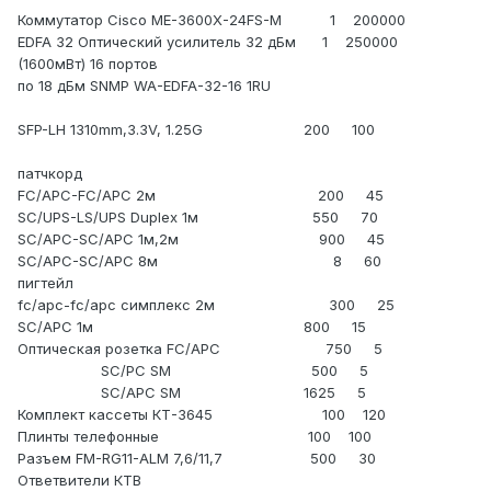
Коммутатор Cisco ME-3600X-24FS-M 1 200000
EDFA 32 Оптический усилитель 32 дБм 1 250000
(1600мВт) 16 портов
по 18 дБм SNMP WA-EDFA-32-16 1RU
SFP-LH 1310mm,3.3V, 1.25G 200 100
патчкорд
FC/APC-FC/APC 2м 200 45
SC/UPS-LS/UPS Duplex 1м 550 70
SC/APC-SC/APC 1м,2м 900 45
SC/APC-SC/APC 8м 8 60
пигтейл
fc/apc-fc/apc симплекс 2м 300 25
SC/APC 1м 800 15
Оптическая розетка FC/APC 750 5
SC/PC SM 500 5
SC/APC SM 1625 5
Комплект кассеты КТ-3645 100 120
Плинты телефонные 100 100
Разъем FM-RG11-ALM 7,6/11,7 500 30
Ответвители КТВ