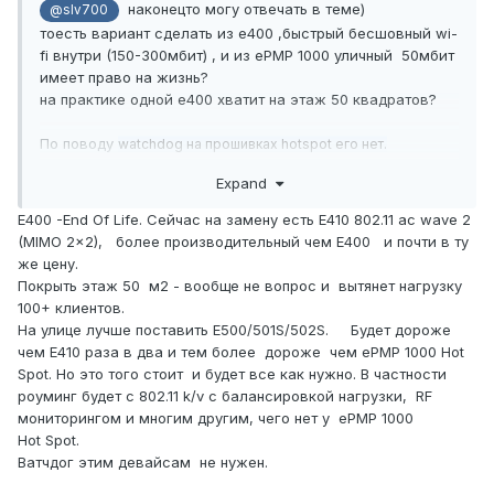
наконецто могу отвечать в теме)
@slv700
тоесть вариант сделать из e400 ,быстрый бесшовный wi-
fi внутри (150-300мбит) , и из ePMP 1000 уличный 50мбит
имеет право на жизнь?
на практике одной e400 хватит на этаж 50 квадратов?
По поводу
watchdog на прошивках hotspot его нет.
Спасибо
Expand
E400 -End Of Life. Сейчас на замену есть E410 802.11 ac wave 2
(MIMO 2x2), более производительный чем E400 и почти в ту
же цену.
Покрыть этаж 50 м2 - вообще не вопрос и вытянет нагрузку
100+ клиентов.
На улице лучше поставить E500/501S/502S. Будет дороже
чем E410 раза в два и тем более дороже чем ePMP 1000 Hot
Spot. Но это того стоит и будет все как нужно. В частности
роуминг будет с 802.11 k/v с балансировкой нагрузки, RF
мониторингом и многим другим, чего нет у ePMP 1000
Hot Spot.
Ватчдог этим девайсам не нужен.