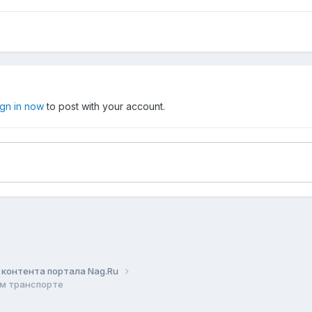
ign in now
to post with your account.
контента портала Nag.Ru
ом транспорте