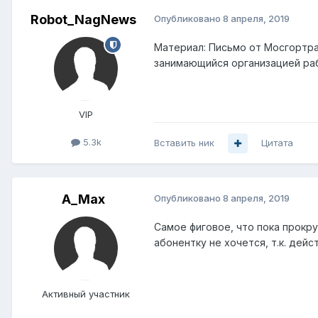
Robot_NagNews
Опубликовано
8 апреля, 2019
Материал: Письмо от Мосгортра
занимающийся организацией ра
VIP
5.3k
Вставить ник
Цитата
A_Max
Опубликовано
8 апреля, 2019
Самое фиговое, что пока прокр
абонентку не хочется, т.к. дей
Активный участник