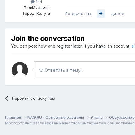
144
Пол:
Мужчина
Город:
Калуга
Вставить ник
Цитата
Join the conversation
You can post now and register later. If you have an account,
s
Ответить в тему...
Перейти к списку тем
Главная
NAG.RU - Основные разделы
У нага
Обсуждение 
Мосгортранс разочарован качеством интернета в общественн