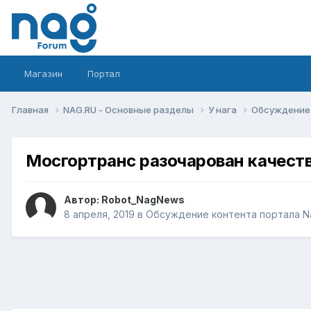
Магазин
Портал
Главная
NAG.RU - Основные разделы
У нага
Обсуждение 
Мосгортранс разочарован качест
Автор:
Robot_NagNews
8 апреля, 2019
в
Обсуждение контента портала N