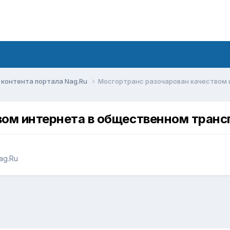
контента портала Nag.Ru
Мосгортранс разочарован качеством
вом интернета в общественном транс
ag.Ru