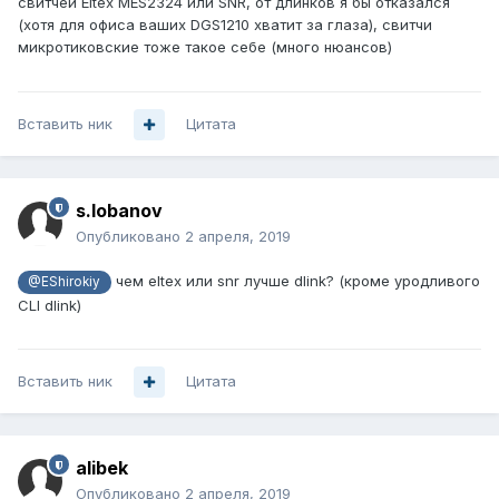
свитчей Eltex MES2324 или SNR, от длинков я бы отказался
(хотя для офиса ваших DGS1210 хватит за глаза), свитчи
микротиковские тоже такое себе (много нюансов)
Вставить ник
Цитата
s.lobanov
Опубликовано
2 апреля, 2019
чем eltex или snr лучше dlink? (кроме уродливого
@EShirokiy
CLI dlink)
Вставить ник
Цитата
alibek
Опубликовано
2 апреля, 2019