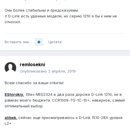
Они более стабильны и предсказуемы.
У D-Link есть удачные модели, но серию 1210 я бы к ним не
относил.
Вставить ник
Цитата
remlosekni
Опубликовано
2 апреля, 2019
Всем спасибо за ваши ответы!
EShirokiy
,
Eltex MES2324 в два раза дороже D-Link 1210, не в
рамках моего бюджета. CCR1009-7G-1C-1S+, наверное, самый
оптимальный выбор.
alibek
,
сейчас еще присматриваюсь к D-Link 1510-28X уровня
L2+