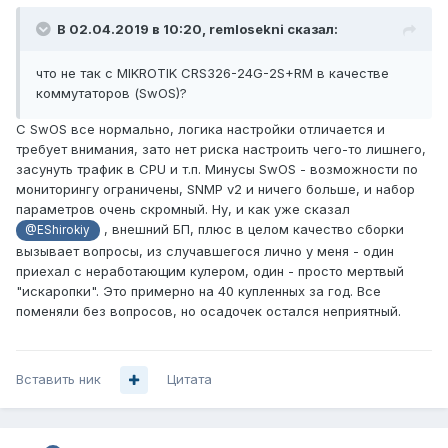
В 02.04.2019 в 10:20,
remlosekni
сказал:
что не так с MIKROTIK CRS326-24G-2S+RM в качестве
коммутаторов (SwOS)?
C SwOS все нормально, логика настройки отличается и
требует внимания, зато нет риска настроить чего-то лишнего,
засунуть трафик в CPU и т.п. Минусы SwOS - возможности по
мониторингу ограничены, SNMP v2 и ничего больше, и набор
параметров очень скромный. Ну, и как уже сказал
, внешний БП, плюс в целом качество сборки
@EShirokiy
вызывает вопросы, из случавшегося лично у меня - один
приехал с неработающим кулером, один - просто мертвый
"искаропки". Это примерно на 40 купленных за год. Все
поменяли без вопросов, но осадочек остался неприятный.
Вставить ник
Цитата