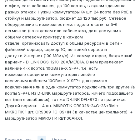
в офис, сеть небольшая, до 100 портов, в одном здании на
разных этажах. Нужны коммутаторы (4 шт. 24 порта без PoE в
стойку) и маршрутизатор, бюджет до 120 тыс.руб. Сетевое
оборудование с возможностями: поделить сеть на 5-6
сегментов (по отделам или кабинетам), дать доступом к
общему сетевому принтеру в каждом
отделе, организовать доступ к общим ресурсам в сети -
файловый сервер, сервер 1С, почтовый сервер и
доступ в Интернет (100 Мбит/с). Из коммутаторов, бюджетный
вариант - D-LINK DGS-1210-28X/ME/B1A. В нем привлекает
наличие 4-х портов 10GBase-X SFP+, т.е. есть
возможно соединить коммутаторы линейно
пассивным кабелем 10GBase-X SFP+ для прямого
подключения или в один коммутатор подключить три другие (в
порты SFP+). Из D-LINK маршрутизаторов, ничего подходящего
нет (или я ошибаюсь), тот же D-LINK DFL-870 не нравиться.
Другой вариант - 4 шт. MIKROTIK CRS326-24G-2S+RM +
MIKROTIK 1 шт. CRS309-1G-8S+IN ( в качестве центрального) +
маршрутизатор MIKROTIK RB1100AHX4.
Вставить ник
Цитата