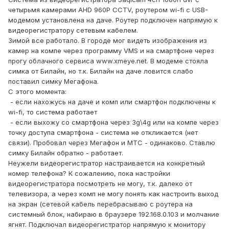
четырьмя камерами АHD 960P CCTV, роутером wi-fi с USB-
модемом установлена на даче. Роутер подключен напрямую к
видеорегистратору сетевым кабелем.
Зимой все работало. В городе мог видеть изображения из
камер на компе через программу VMS и на смартфоне через
прогу облачного сервиса www.xmeye.net. В модеме стояла
симка от Билайн, но т.к. Билайн на даче ловится слабо
поставил симку Мегафона.
С этого момента:
- если нахожусь на даче и комп или смартфон подключены к
wi-fi, то система работает
- если выхожу со смартфона через 3g\4g или на компе через
точку доступа смартфона - система не откликается (нет
связи). Пробовал через Мегафон и МТС - одинаково. Ставлю
симку Билайн обратно - работает.
Неужели видеорегистратор настраивается на конкретный
номер телефона? К сожалению, пока настройки
видеорегистратора посмотреть не могу, т.к. далеко от
телевизора, а через комп не могу понять как настроить выход
на экран (сетевой кабель перебрасываю с роутера на
системный блок, набираю в браузере 192.168.0.103 и молчание
ягнят. Подключал видеорегистратор напрямую к монитору