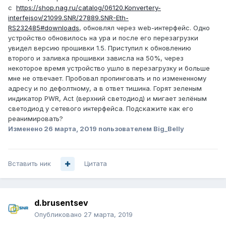
с
https://shop.nag.ru/catalog/06120.Konvertery-
interfejsov/21099.SNR/27889.SNR-Eth-
RS232485#downloads
, обновлял через web-интерфейс. Одно
устройство обновилось на ура и после его перезагрузки
увидел версию прошивки 1.5. Приступил к обновлению
второго и заливка прошивки зависла на 50%, через
некоторое время устройство ушло в перезагрузку и больше
мне не отвечает. Пробовал пропинговать и по измененному
адресу и по дефолтному, а в ответ тишина. Горят зеленым
индикатор PWR, Act (верхний светодиод) и мигает зелёным
светодиод у сетевого интерфейса. Подскажите как его
реанимировать?
Изменено
26 марта, 2019
пользователем Big_Belly
Вставить ник
Цитата
d.brusentsev
Опубликовано
27 марта, 2019