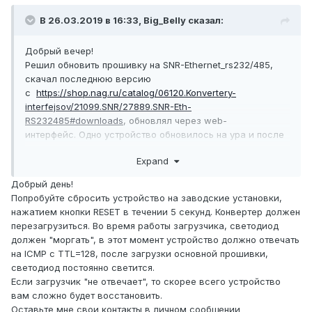
В 26.03.2019 в 16:33,
Big_Belly
сказал:
Добрый вечер!
Решил обновить прошивку на SNR-Ethernet_rs232/485,
скачал последнюю версию
с
https://shop.nag.ru/catalog/06120.Konvertery-
interfejsov/21099.SNR/27889.SNR-Eth-
RS232485#downloads
, обновлял через web-
интерфейс. Одно устройство обновилось на ура и после
его перезагрузки увидел версию прошивки 1.5.
Expand
Приступил к обновлению второго и заливка
прошивки зависла на 50%, через некоторое время
Добрый день!
устройство ушло в перезагрузку и больше мне не
Попробуйте сбросить устройство на заводские установки,
отвечает. Пробовал пропинговать и по измененному
нажатием кнопки RESET в течении 5 секунд. Конвертер должен
адресу и по дефолтному, а в ответ тишина. Горят
перезагрузиться. Во время работы загрузчика, светодиод
зеленым индикатор PWR, Act (верхний светодиод) и
должен "моргать", в этот момент устройство должно отвечать
мигает зелёным светодиод у сетевого
на ICMP с TTL=128, после загрузки основной прошивки,
интерфейса. Подскажите как его реанимировать?
светодиод постоянно светится.
Если загрузчик "не отвечает", то скорее всего устройство
вам сложно будет восстановить.
Оставьте мне свои контакты в личном сообщении