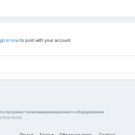
ign in now
to post with your account.
а и продажа телекоммуникационного оборудования
0/100/1000)
Язык
Тема
Обратная связь
Cookies