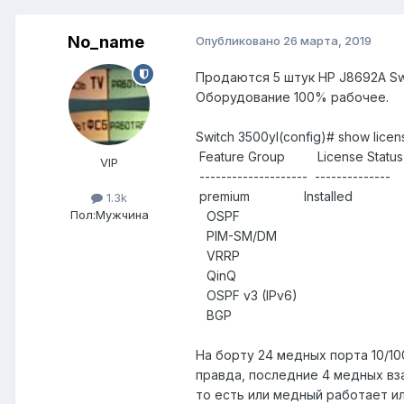
No_name
Опубликовано
26 марта, 2019
Продаются 5 штук HP J8692A Swit
Оборудование 100% рабочее.
Switch 3500yl(config)# show licen
Feature Group License Status
VIP
-------------------- --------------
premium Installed
1.3k
Пол:
Мужчина
OSPF
PIM-SM/DM
VRRP
QinQ
OSPF v3 (IPv6)
BGP
На борту 24 медных порта 10/100
правда, последние 4 медных вз
то есть или медный работает ил