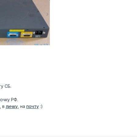
у СБ.
очку РФ.
, в
личку
, на
почту
:)