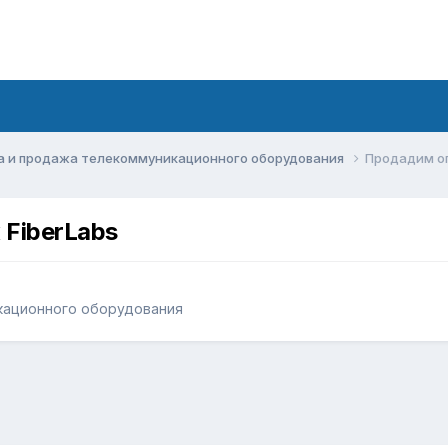
а и продажа телекоммуникационного оборудования
Продадим оп
FiberLabs
кационного оборудования