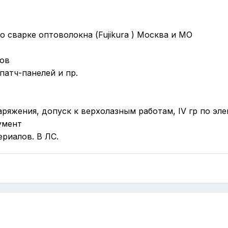
 сварке оптоволокна (Fujikura
) Москва и МО
фов
патч-панелей и пр.
ряжения, допуск к верхолазным работам, IV гр по эл
умент
риалов. В ЛС.