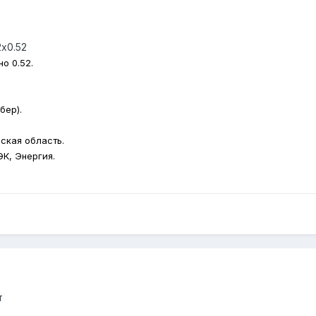
х0.52
о 0.52.
бер).
ская область.
К, Энергия.
т