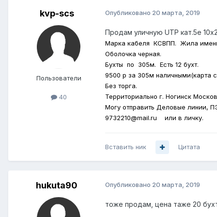
kvp-scs
Опубликовано
20 марта, 2019
Продам уличную UTP кат.5е 10х2
Марка кабеля КСВПП. Жила именн
Оболочка черная.
Бухты по 305м. Есть 12 бухт.
9500 р за 305м наличными(карта с
Пользователи
Без торга.
Территориально г. Ногинск Москов
40
Могу отправить Деловые линии, ПЭ
9732210@mail.ru или в личку.
Вставить ник
Цитата
hukuta90
Опубликовано
20 марта, 2019
тоже продам, цена таже 20 бух