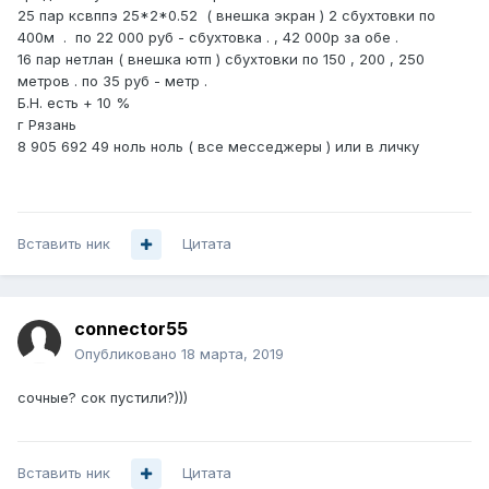
25 пар ксвппэ 25*2*0.52 ( внешка экран ) 2 сбухтовки по
400м . по 22 000 руб - сбухтовка . , 42 000р за обе .
16 пар нетлан ( внешка ютп ) сбухтовки по 150 , 200 , 250
метров . по 35 руб - метр .
Б.Н. есть + 10 %
г Рязань
8 905 692 49 ноль ноль ( все месседжеры ) или в личку
Вставить ник
Цитата
connector55
Опубликовано
18 марта, 2019
сочные? сок пустили?)))
Вставить ник
Цитата