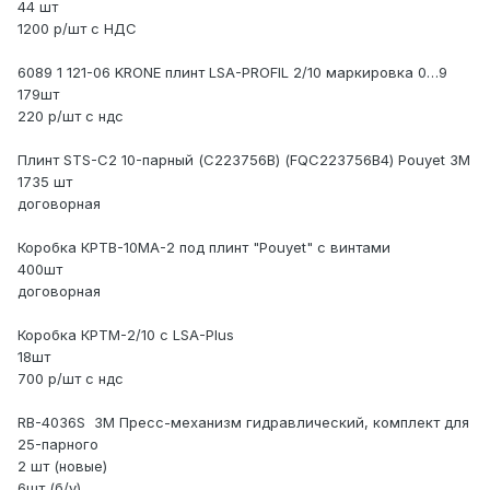
44 шт
1200 р/шт с НДС
6089 1 121-06 KRONE плинт LSA-PROFIL 2/10 маркировка 0…9
179шт
220 р/шт с ндс
Плинт STS-C2 10-парный (C223756B) (FQC223756B4) Pouyet 3М
1735 шт
договорная
Коробка КРТВ-10МА-2 под плинт "Pouyet" с винтами
400шт
договорная
Коробка КРТМ-2/10 с LSA-Plus
18шт
700 р/шт с ндс
RB-4036S 3М Пресс-механизм гидравлический, комплект для
25-парного
2 шт (новые)
6шт (б/у)