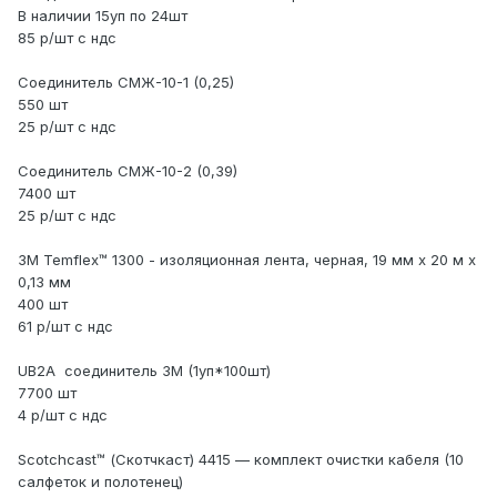
В наличии 15уп по 24шт
85 р/шт с ндс
Соединитель СМЖ-10-1 (0,25)
550 шт
25 р/шт с ндс
Соединитель СМЖ-10-2 (0,39)
7400 шт
25 р/шт с ндс
3M Temflex™ 1300 - изоляционная лента, черная, 19 мм х 20 м х
0,13 мм
400 шт
61 р/шт с ндс
UB2A соединитель 3М (1уп*100шт)
7700 шт
4 р/шт с ндс
Scotchcast™ (Скотчкаст) 4415 — комплект очистки кабеля (10
салфеток и полотенец)