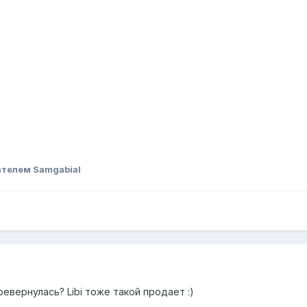
телем Samgabial
евернулась? Libi тоже такой продает :)