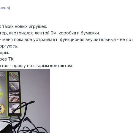
нено)
 таких новых игрушек.
ер, картридж с лентой 9м, коробка и бумажки.
 меня пока всё устраивает, функционал внушительный - не со
торгуюсь.
еры.
рез ТК.
отал - прошу по старым контактам.