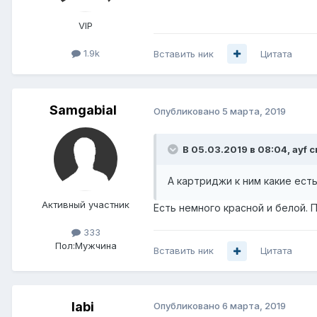
VIP
1.9k
Вставить ник
Цитата
Samgabial
Опубликовано
5 марта, 2019
В 05.03.2019 в 08:04,
ayf
с
А картриджи к ним какие ест
Активный участник
Есть немного красной и белой. 
333
Пол:
Мужчина
Вставить ник
Цитата
labi
Опубликовано
6 марта, 2019