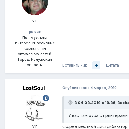
VIP
6.9k
Пол:
Мужчина
Интересы:
Пассивные
компоненты
оптических сетей.
Город:
Калужская
область.
Вставить ник
Цитата
LostSoul
Опубликовано
4 марта, 2019
В 04.03.2019 в 19:36,
Bach
У вас там фура с принтерами 
скорее местный дистрибьютор 
VIP