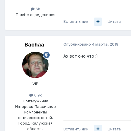
6k
Пол:
Не определился
Вставить ник
Цитата
Bachaa
Опубликовано
4 марта, 2019
Ах вот оно что :)
VIP
6.9k
Пол:
Мужчина
Интересы:
Пассивные
компоненты
оптических сетей.
Город:
Калужская
область.
Вставить ник
Цитата