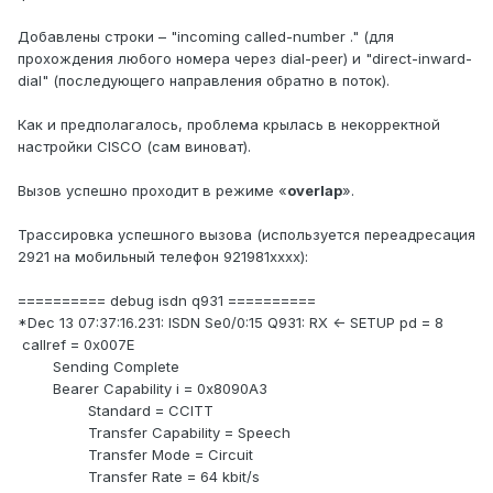
Добавлены строки – "incoming called-number ." (для
прохождения любого номера через dial-peer) и "direct-inward-
dial" (последующего направления обратно в поток).
Как и предполагалось, проблема крылась в некорректной
настройки CISCO (сам виноват).
Вызов успешно проходит в режиме «
overlap
».
Трассировка успешного вызова (используется переадресация
2921 на мобильный телефон 921981xxxx):
========== debug isdn q931 ==========
*Dec 13 07:37:16.231: ISDN Se0/0:15 Q931: RX <- SETUP pd = 8
callref = 0x007E
Sending Complete
Bearer Capability i = 0x8090A3
Standard = CCITT
Transfer Capability = Speech
Transfer Mode = Circuit
Transfer Rate = 64 kbit/s