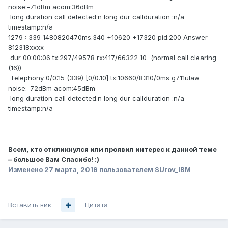
noise:-71dBm acom:36dBm
long duration call detected:n long dur callduration :n/a
timestamp:n/a
1279 : 339 1480820470ms.340 +10620 +17320 pid:200 Answer
812318xxxx
dur 00:00:06 tx:297/49578 rx:417/66322 10 (normal call clearing
(16))
Telephony 0/0:15 (339) [0/0.10] tx:10660/8310/0ms g711ulaw
noise:-72dBm acom:45dBm
long duration call detected:n long dur callduration :n/a
timestamp:n/a
Всем, кто откликнулся или проявил интерес к данной теме
– большое Вам Спасибо!
:)
Изменено
27 марта, 2019
пользователем SUrov_IBM
Вставить ник
Цитата