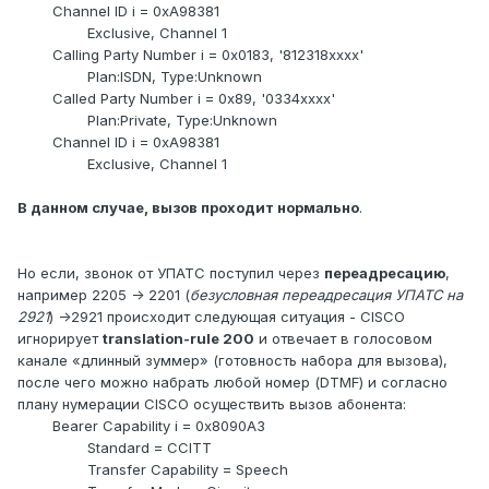
Channel ID i = 0xA98381
Exclusive, Channel 1
Calling Party Number i = 0x0183, '812318xxxx'
Plan:ISDN, Type:Unknown
Called Party Number i = 0x89, '0334xxxx'
Plan:Private, Type:Unknown
Channel ID i = 0xA98381
Exclusive, Channel 1
В данном случае, вызов проходит нормально
.
Но если, звонок от УПАТС поступил через
переадресацию
,
например 2205 -> 2201 (
безусловная переадресация УПАТС на
2921
) ->2921 происходит следующая ситуация -
CISCO
игнорирует
translation
-
rule
200
и отвечает в голосовом
канале «длинный зуммер» (готовность набора для вызова),
после чего можно набрать любой номер (
DTMF
) и согласно
плану нумерации
CISCO
осуществить вызов абонента:
Bearer Capability i = 0x8090A3
Standard = CCITT
Transfer Capability = Speech