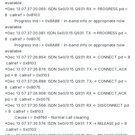
available
*Dec 13 07:37:20.065: ISDN Se0/0:15 Q931: RX <- PROGRESS pd =
8 callref = 0x8103
Progress Ind i = 0x8A88 - In-band info or appropriate now
available
*Dec 13 07:37:20.081: ISDN Se0/0:15 Q931: TX -> PROGRESS pd =
8 callref = 0x807E
Progress Ind i = 0x8A88 - In-band info or appropriate now
available
*Dec 13 07:37:26.864: ISDN Se0/0:15 Q931: RX <- CONNECT pd = 8
callref = 0x8103
*Dec 13 07:37:26.876: ISDN Se0/0:15 Q931: TX -> CONNECT_ACK
pd = 8 callref = 0x0103
*Dec 13 07:37:26.888: ISDN Se0/0:15 Q931: TX -> CONNECT pd =
8 callref = 0x807E
*Dec 13 07:37:26.908: ISDN Se0/0:15 Q931: RX <- CONNECT_ACK
pd = 8 callref = 0x007E
*Dec 13 07:37:30.566: ISDN Se0/0:15 Q931: RX <- DISCONNECT pd
= 8 callref = 0x8103
Cause i = 0x8190 - Normal call clearing
*Dec 13 07:37:30.574: ISDN Se0/0:15 Q931: TX -> RELEASE pd = 8
callref = 0x0103