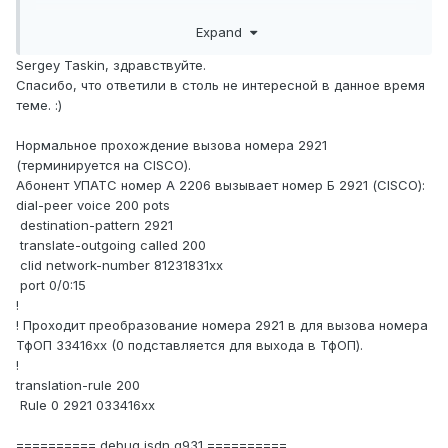
Expand
и для сравнения её же только после нормального
вызова
Sergey Taskin, здравствуйте.
Спасибо, что ответили в столь не интересной в данное время
теме.
:)
Нормальное прохождение вызова номера 2921
(терминируется на CISCO).
Абонент УПАТС номер А 2206 вызывает номер Б 2921 (CISCO):
dial-peer voice 200 pots
destination-pattern 2921
translate-outgoing called 200
clid network-number 81231831xx
port 0/0:15
!
! Проходит преобразование номера 2921 в для вызова номера
ТфОП 33416xx (0 подставляется для выхода в ТфОП).
!
translation-rule 200
Rule 0 2921 033416xx
========== debug isdn q931 ==========