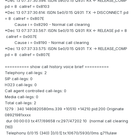
*Dec 13 07:37:30.594: ISDN Se0/0:15 Q931: RX <- RELEASE_COMP
pd = 8 callref = 0x8103
*Dec 13 07:37:30.614: ISDN Se0/0:15 Q931: TX -> DISCONNECT pd
= 8 callref = 0x807E
Cause i = 0x8290 - Normal call clearing
*Dec 13 07:37:33.567: ISDN Se0/0:15 Q931: RX <- RELEASE pd = 8
callref = 0x007E
Cause i = 0x8190 - Normal call clearing
*Dec 13 07:37:33.575: ISDN Se0/0:15 Q931: TX -> RELEASE_COMP
pd = 8 callref = 0x807E
========== show call history voice brief ==========
Telephony call-legs: 2
SIP call-legs: 0
H323 call-legs: 0
Call agent controlled call-legs: 0
Media call-legs: 0
Total call-legs: 2
1279 : 340 1480820580ms.339 +10510 +14210 pid:200 Originate
08921981xxxx
dur 00:00:03 tx:417/69658 rx:297/47202 10 (normal call clearing
(16))
Telephony 0/0:15 (340) [0/0.1] tx:10670/5930/0ms g711ulaw