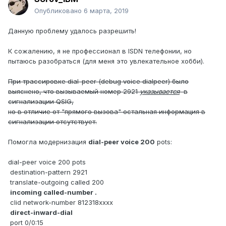
Опубликовано
6 марта, 2019
Данную проблему удалось разрешить!
К сожалению, я не профессионал в ISDN телефонии, но
пытаюсь разобраться (для меня это увлекательное хобби).
При трассировке dial-peer (debug voice dialpeer) было
выяснено, что вызываемый номер 2921
указывается
в
сигнализации QSIG,
но в отличие от "прямого вызова" остальная информация в
сигнализации отсутствует.
Помогла модернизация
dial-peer voice 200
pots:
dial-peer voice 200 pots
destination-pattern 2921
translate-outgoing called 200
incoming called-number .
clid network-number 812318xxxx
direct-inward-dial
port 0/0:15