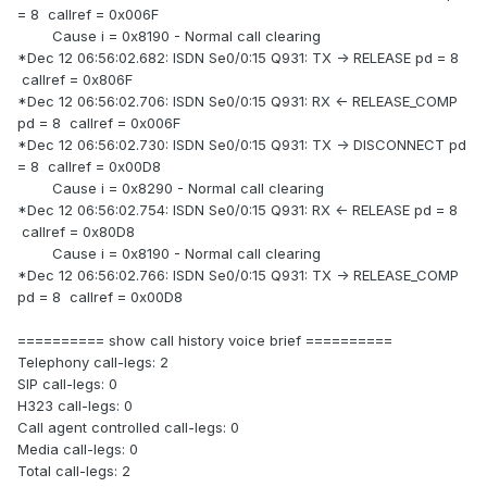
= 8 callref = 0x006F
Cause i = 0x8190 - Normal call clearing
*Dec 12 06:56:02.682: ISDN Se0/0:15 Q931: TX -> RELEASE pd = 8
callref = 0x806F
*Dec 12 06:56:02.706: ISDN Se0/0:15 Q931: RX <- RELEASE_COMP
pd = 8 callref = 0x006F
*Dec 12 06:56:02.730: ISDN Se0/0:15 Q931: TX -> DISCONNECT pd
= 8 callref = 0x00D8
Cause i = 0x8290 - Normal call clearing
*Dec 12 06:56:02.754: ISDN Se0/0:15 Q931: RX <- RELEASE pd = 8
callref = 0x80D8
Cause i = 0x8190 - Normal call clearing
*Dec 12 06:56:02.766: ISDN Se0/0:15 Q931: TX -> RELEASE_COMP
pd = 8 callref = 0x00D8
========== show call history voice brief ==========
Telephony call-legs: 2
SIP call-legs: 0
H323 call-legs: 0
Call agent controlled call-legs: 0
Media call-legs: 0
Total call-legs: 2