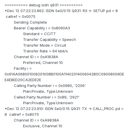
========== debug isdn q931 ==========
*Dec 12 07:22:23.862: ISDN Se0/0:15 Q931: RX <- SETUP pd = 8
callref = 0x0075
Sending Complete
Bearer Capability i = 0x8090A3
Standard = CCITT
Transfer Capability = Speech
Transfer Mode = Circuit
Transfer Rate = 64 kbit/s
Channel ID i = 0xA1838A
Preferred, Channel 10
Facility i =
0x91AA068001008201008B0100A11402014006042B0C09008009DE
E4E8ED20CA2EDE2E
Calling Party Number i = 0x0980, '2206'
Plan:Private, Type:Unknown
Called Party Number i = 0x89, '2921'
Plan:Private, Type:Unknown
*Dec 12 07:22:23.910: ISDN Se0/0:15 Q931: TX -> CALL_PROC pd =
8 callref = 0x8075
Channel ID i = 0xA9838A
Exclusive, Channel 10