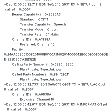
*Dec 12 06:55:32.713: ISDN Se0/0:15 Q931: RX <- SETUP pd = 8
callref = 0x006F
Bearer Capability i = 0x8090A3
Standard = CCITT
Transfer Capability = Speech
Transfer Mode = Circuit
Transfer Rate = 64 kbit/s
Channel ID i = 0xA1838A
Preferred, Channel 10
Facility i =
0x91AA068001008201008B0100A11402014006042B0C09008009DE
E4E8ED20CA2EDE2E
Calling Party Number i = 0x0980, '2206'
Plan:Private, Type:Unknown
Called Party Number i = 0x89, '2921'
Plan:Private, Type:Unknown
*Dec 12 06:55:32.733: ISDN Se0/0:15 Q931: TX -> SETUP_ACK pd =
8 callref = 0x806F
Channel ID i = 0xA9838A
Exclusive, Channel 10
*Dec 12 06:55:42.617: ISDN Se0/0:15 Q931: RX <- INFORMATION pd
= 8 callref = 0x006F