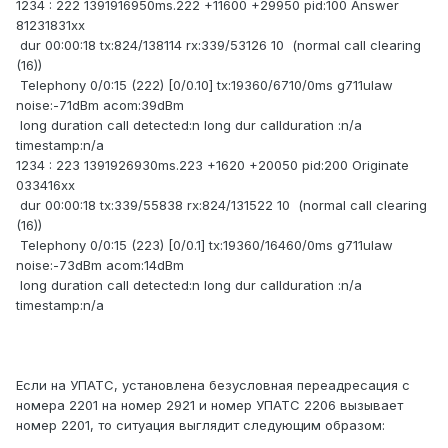
1234 : 222 1391916950ms.222 +11600 +29950 pid:100 Answer
81231831xx
dur 00:00:18 tx:824/138114 rx:339/53126 10 (normal call clearing
(16))
Telephony 0/0:15 (222) [0/0.10] tx:19360/6710/0ms g711ulaw
noise:-71dBm acom:39dBm
long duration call detected:n long dur callduration :n/a
timestamp:n/a
1234 : 223 1391926930ms.223 +1620 +20050 pid:200 Originate
033416xx
dur 00:00:18 tx:339/55838 rx:824/131522 10 (normal call clearing
(16))
Telephony 0/0:15 (223) [0/0.1] tx:19360/16460/0ms g711ulaw
noise:-73dBm acom:14dBm
long duration call detected:n long dur callduration :n/a
timestamp:n/a
Если на УПАТС, установлена безусловная переадресация с
номера 2201 на номер 2921 и номер УПАТС 2206 вызывает
номер 2201, то ситуация выглядит следующим образом: