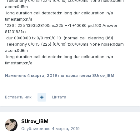
Telephony 0/0:15 (224) [0/0.10] tx:0/0/0ms None noise:0dBm
acom:0dBm
long duration call detected:n long dur callduration :n/a
timestamp:n/a
1236 : 225 1393528100ms.225 +-1 +10080 pid:100 Answer
81231831xx
dur 00:00:00 tx:0/0 rx:0/0 10 (normal call clearing (16))
Telephony 0/0:15 (225) [0/0.10] tx:0/0/0ms None noise:0dBm
acom:0dBm
long duration call detected:n long dur callduration :n/a
timestamp:n/a
Изменено
4 марта, 2019
пользователем SUrov_IBM
Вставить ник
Цитата
SUrov_IBM
Опубликовано
4 марта, 2019