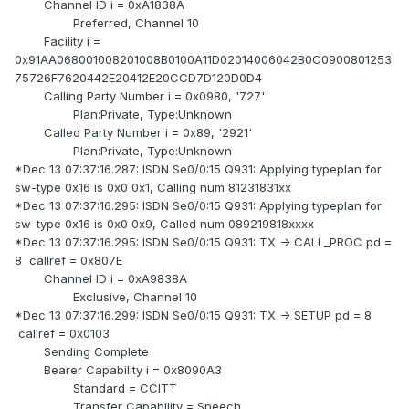
Channel ID i = 0xA1838A
Preferred, Channel 10
Facility i =
0x91AA068001008201008B0100A11D02014006042B0C0900801253
75726F7620442E20412E20CCD7D120D0D4
Calling Party Number i = 0x0980, '727'
Plan:Private, Type:Unknown
Called Party Number i = 0x89, '2921'
Plan:Private, Type:Unknown
*Dec 13 07:37:16.287: ISDN Se0/0:15 Q931: Applying typeplan for
sw-type 0x16 is 0x0 0x1, Calling num 81231831xx
*Dec 13 07:37:16.295: ISDN Se0/0:15 Q931: Applying typeplan for
sw-type 0x16 is 0x0 0x9, Called num 089219818xxxx
*Dec 13 07:37:16.295: ISDN Se0/0:15 Q931: TX -> CALL_PROC pd =
8 callref = 0x807E
Channel ID i = 0xA9838A
Exclusive, Channel 10
*Dec 13 07:37:16.299: ISDN Se0/0:15 Q931: TX -> SETUP pd = 8
callref = 0x0103
Sending Complete
Bearer Capability i = 0x8090A3
Standard = CCITT
Transfer Capability = Speech