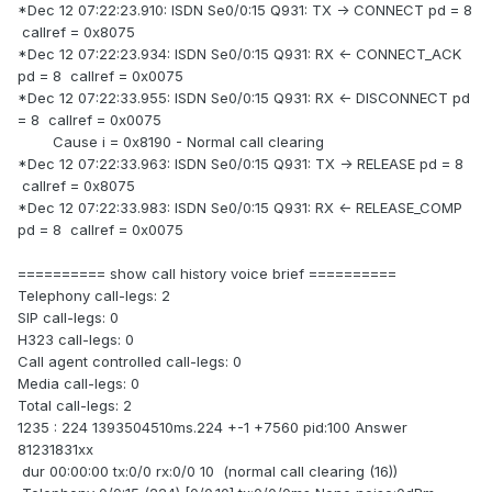
*Dec 12 07:22:23.910: ISDN Se0/0:15 Q931: TX -> CONNECT pd = 8
callref = 0x8075
*Dec 12 07:22:23.934: ISDN Se0/0:15 Q931: RX <- CONNECT_ACK
pd = 8 callref = 0x0075
*Dec 12 07:22:33.955: ISDN Se0/0:15 Q931: RX <- DISCONNECT pd
= 8 callref = 0x0075
Cause i = 0x8190 - Normal call clearing
*Dec 12 07:22:33.963: ISDN Se0/0:15 Q931: TX -> RELEASE pd = 8
callref = 0x8075
*Dec 12 07:22:33.983: ISDN Se0/0:15 Q931: RX <- RELEASE_COMP
pd = 8 callref = 0x0075
========== show call history voice brief ==========
Telephony call-legs: 2
SIP call-legs: 0
H323 call-legs: 0
Call agent controlled call-legs: 0
Media call-legs: 0
Total call-legs: 2
1235 : 224 1393504510ms.224 +-1 +7560 pid:100 Answer
81231831xx
dur 00:00:00 tx:0/0 rx:0/0 10 (normal call clearing (16))