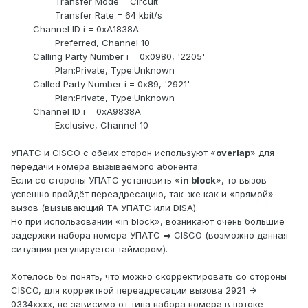
Transfer Mode = Circuit
Transfer Rate = 64 kbit/s
Channel ID i = 0xA1838A
Preferred, Channel 10
Calling Party Number i = 0x0980, '2205'
Plan:Private, Type:Unknown
Called Party Number i = 0x89, '2921'
Plan:Private, Type:Unknown
Channel ID i = 0xA9838A
Exclusive, Channel 10
УПАТС и
CISCO
с обеих сторон используют «
overlap
» для
передачи номера вызываемого абонента.
Если со стороны УПАТС установить «
in block
», то вызов
успешно пройдёт переадресацию, так-же как и «прямой»
вызов (вызывающий ТА УПАТС или DISA).
Но при использовании «in block», возникают очень большие
задержки набора номера УПАТС =>
CISCO
(возможно данная
ситуация регулируется таймером).
Хотелось бы понять, что можно скорректировать со стороны
CISCO, для корректной переадресации вызова 2921 ->
0334xxxx, не зависимо от типа набора номера в потоке