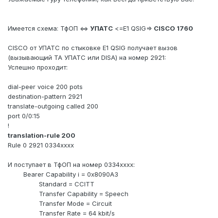
Имеется схема: ТфОП <=>
УПАТС
<=E1 QSIG=>
CISCO 1760
CISCO
от УПАТС по стыковке E1 QSIG получает вызов
(вызывающий ТА УПАТС или
DISA
) на номер 2921:
Успешно
проходит:
dial-peer voice 200 pots
destination-pattern 2921
translate-outgoing called 200
port 0/0:15
!
translation-rule 200
Rule 0 2921 0334xxxx
И поступает в ТфОП на номер 0334
xxxx
:
Bearer Capability i = 0x8090A3
Standard = CCITT
Transfer Capability = Speech
Transfer Mode = Circuit
Transfer Rate = 64 kbit/s