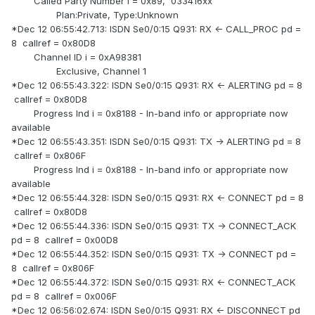
Called Party Number i = 0x89, '033416xx'
Plan:Private, Type:Unknown
*Dec 12 06:55:42.713: ISDN Se0/0:15 Q931: RX <- CALL_PROC pd =
8 callref = 0x80D8
Channel ID i = 0xA98381
Exclusive, Channel 1
*Dec 12 06:55:43.322: ISDN Se0/0:15 Q931: RX <- ALERTING pd = 8
callref = 0x80D8
Progress Ind i = 0x8188 - In-band info or appropriate now
available
*Dec 12 06:55:43.351: ISDN Se0/0:15 Q931: TX -> ALERTING pd = 8
callref = 0x806F
Progress Ind i = 0x8188 - In-band info or appropriate now
available
*Dec 12 06:55:44.328: ISDN Se0/0:15 Q931: RX <- CONNECT pd = 8
callref = 0x80D8
*Dec 12 06:55:44.336: ISDN Se0/0:15 Q931: TX -> CONNECT_ACK
pd = 8 callref = 0x00D8
*Dec 12 06:55:44.352: ISDN Se0/0:15 Q931: TX -> CONNECT pd =
8 callref = 0x806F
*Dec 12 06:55:44.372: ISDN Se0/0:15 Q931: RX <- CONNECT_ACK
pd = 8 callref = 0x006F
*Dec 12 06:56:02.674: ISDN Se0/0:15 Q931: RX <- DISCONNECT pd