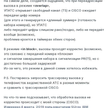
На самом деле, создаётся ощущение, что при переадресации
вызова в режиме «
overlap
»,
УПАТС открывает свободный канал (
TS
) и
CISCO
ожидает
передачи цифр номера
(для этого и генерируется «длинный зуммер» (готовность
набора номера)), но УПАТС
либо передаёт цифры слишком рано/поздно, либо не передаёт
вообще (возможно,
проблема кроется в таймерах обеих сторон).
В режиме «
in block
», вызовы проходят корректно (возможно,
это связано с передачей номера «блоком»
и сигналом завершения набора в сигнализации
PRI
(?)), но с
достаточно большой задержкой!
Из-за чего, это режим в данной схеме хотелось избежать.
P.S. Постараюсь запросить трассировку вызова у
телефонистов ведомственной АТС в разные моменты
и сравнить с трассировкой CISCO.
Но что-то мне подсказывает, что обработка вызова не
корректно происходит с моей стороны (CISCO).
Изменено
4 марта, 2019
пользователем SUrov_IBM