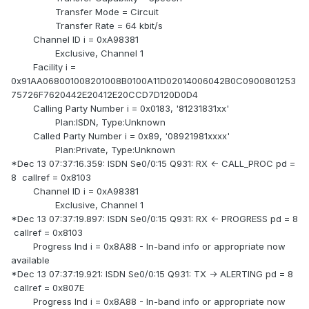
Transfer Mode = Circuit
Transfer Rate = 64 kbit/s
Channel ID i = 0xA98381
Exclusive, Channel 1
Facility i =
0x91AA068001008201008B0100A11D02014006042B0C0900801253
75726F7620442E20412E20CCD7D120D0D4
Calling Party Number i = 0x0183, '81231831xx'
Plan:ISDN, Type:Unknown
Called Party Number i = 0x89, '08921981xxxx'
Plan:Private, Type:Unknown
*Dec 13 07:37:16.359: ISDN Se0/0:15 Q931: RX <- CALL_PROC pd =
8 callref = 0x8103
Channel ID i = 0xA98381
Exclusive, Channel 1
*Dec 13 07:37:19.897: ISDN Se0/0:15 Q931: RX <- PROGRESS pd = 8
callref = 0x8103
Progress Ind i = 0x8A88 - In-band info or appropriate now
available
*Dec 13 07:37:19.921: ISDN Se0/0:15 Q931: TX -> ALERTING pd = 8
callref = 0x807E
Progress Ind i = 0x8A88 - In-band info or appropriate now