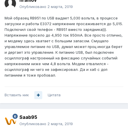
hramov
Опубликовано
2 марта, 2019
Мой образец RB951 по USB выдает 5,030 вольта, в процессе
загрузки и работы Е3372 напряжение просаживается до 5,015.
Подключил свой телефон - RB951 вместо зарядника))).
Напряжение просело до 4,950 ток 950mA. Все просто отлично,
и модему здесь хватает с большим запасом. Смущало
управляемое питание по USB, думал может проц иногда берет
и дергает это управление. К питанию USB, был подключен
осциллограф настроенный на фиксацию случайных событий
напряжением ниже чем 4,8 вольта. Модем отвалился -
осциллограф ни чего не зафиксировал. Да и хаб с доп
питанием я тоже пробовал.
Вставить ник
Цитата
Saab95
Опубликовано
2 марта, 2019