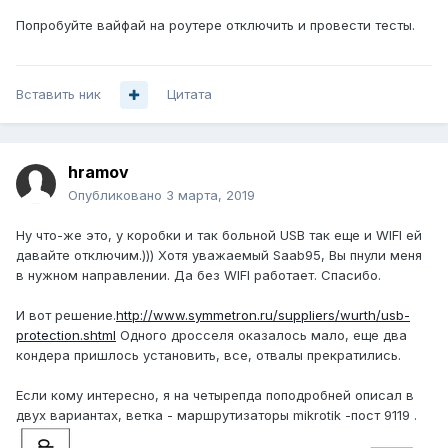
Попробуйте вайфай на роутере отключить и провести тесты.
Вставить ник
Цитата
hramov
Опубликовано
3 марта, 2019
Ну что-же это, у коробки и так больной USB так еще и WIFI ей
давайте отключим.))) Хотя уважаемый Saab95, Вы пнули меня
в нужном направлении. Да без WIFI работает. Спасибо.
И вот решение.
http://www.symmetron.ru/suppliers/wurth/usb-
protection.shtml
Одного дросселя оказалось мало, еще два
кондера пришлось установить, все, отвалы прекратились.
Если кому интересно, я на четырепда поподробней описал в
двух вариантах, ветка - маршрутизаторы mikrotik -пост 9119 .