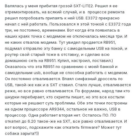
Валялась у меня прибитая грозой SXT-LITE2. Решил я ее
отремонтировать, на всякий случай, и в процессе ремонта
решил попробовать припаять к ней USB. Е3372 прекрасно
начал с ней работать. Пользовался я этой точкой с Е3372 года
три, не постоянно, временами. Вот когда ёта появилась в
наших краях точка с модемом не отключалась месяца три. И
не каких отвалов модема. Тут увидел продается RB951,
подумал отправлю эту банку с самодельным USB на покой, и
роутер свой старый тоже в отставку, и сделаю всю
домашнюю сеть на RB951. Купил, настроил, поставил.)
Оказалось что эта RB951 по сравнению с моей банкой и
самодельным usb, вообще не способна работать с модемом.
Он постоянно отваливается. Впаял синфазный дроссель по
USB, такой-же как и в SXT ставил. Стало лучше, отваливается
реже, но все равно отваливается. По форумам, народ там кто
шнурки перебирает, кто скрипты пишет, но это все костыли
которые не решают суть проблемы. Обе эти точки построены
на одном процессоре AR9344, остальное не важно, USB в
процессор. Одна работает вторая нет. Осталось ПО. ПО
откатил до 6.20 такое-же на SXT, все равно отваливается. И
вот вопрос, подскажите как откатить firmware? Может тут
собака зарыта?))