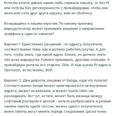
Если вы хотите давать какие-либо сервисы наружу, то без PI
или хотя бы без договоренности с провайдерами, чтобы они
анонсили сети друг друга наружу, вам не обойтись.
Возвращаясь к нашим пирогам. По какому признаку
маршуртизатор может принимать решение о направлении
траффика в один из каналов?
Вариант 1. Единственно разумный - по адресу получателя,
соответственно тому, как и должен работать роутер. А для
того, чтобы знать, где какой адрес ближе, он должен знать
обо всех маршрутах. Fullview принимать, другими словами. А
провайдеры должны его отдвать. Оба.. И еще нужны PI-адреса.
Протокол, естественно, BGP.
Вариант 2. Два дефлота, решаем от балды, куда что полетит.
Соответственно балда может ориетироваться на внутрение
адреса, может на внешние, а может round-robin-ом
раскидывать. Вот тут, кстати, может быть разница между
софтовым роутером и циской - нельзя разбрасывать в разные
каналы пакеты одной сессии, можно одного получателся,
иначе пакеты могут менять порядк следования. Циска точно