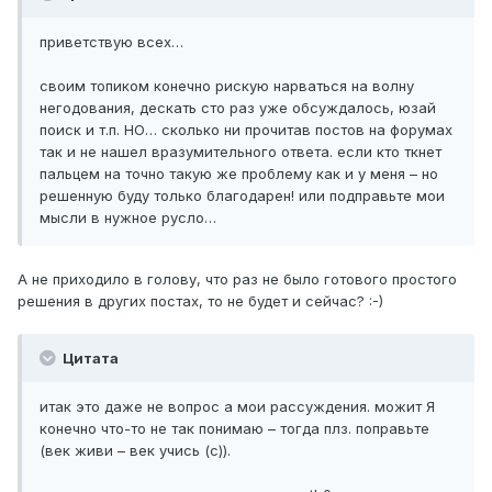
приветствую всех…
своим топиком конечно рискую нарваться на волну
негодования, дескать сто раз уже обсуждалось, юзай
поиск и т.п. НО… сколько ни прочитав постов на форумах
так и не нашел вразумительного ответа. если кто ткнет
пальцем на точно такую же проблему как и у меня – но
решенную буду только благодарен! или подправьте мои
мысли в нужное русло…
А не приходило в голову, что раз не было готового простого
решения в других постах, то не будет и сейчас? :-)
Цитата
итак это даже не вопрос а мои рассуждения. можит Я
конечно что-то не так понимаю – тогда плз. поправьте
(век живи – век учись (с)).