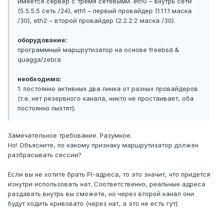
имеется сервер с тремя сетевыми. eth0 – внутрь сети
(5.5.5.5 сеть /24), eth1 – первый провайдер (1.1.1.1 маска
/30), eth2 – второй провайдер (2.2.2.2 маска /30).
оборудование:
программный маршрутизатор на основе freebsd &
quagga/zebra
необходимо:
1. постоянно активных два линка от разных провайдеров
(т.е. нет резервного канала, никто не простаивает, оба
постоянно пыхтят);
Замечательное требование. Разумное.
Но! Объясните, по какому признаку маршрутизатор должен
разбрасывать сессии?
Если вы не хотите брать PI-адреса, то это значит, что придется
изнутри использовать нат. Соответственно, реальные адреса
раздавать внутрь вы сможете, но через второй канал они
будут ходить кривовато (через нат, а это не есть гут).