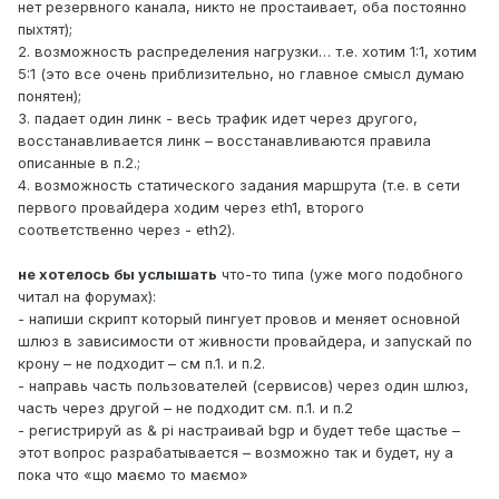
нет резервного канала, никто не простаивает, оба постоянно
пыхтят);
2. возможность распределения нагрузки… т.е. хотим 1:1, хотим
5:1 (это все очень приблизительно, но главное смысл думаю
понятен);
3. падает один линк - весь трафик идет через другого,
восстанавливается линк – восстанавливаются правила
описанные в п.2.;
4. возможность статического задания маршрута (т.е. в сети
первого провайдера ходим через eth1, второго
соответственно через - eth2).
не хотелось бы услышать
что-то типа (уже мого подобного
читал на форумах):
- напиши скрипт который пингует провов и меняет основной
шлюз в зависимости от живности провайдера, и запускай по
крону – не подходит – см п.1. и п.2.
- направь часть пользователей (сервисов) через один шлюз,
часть через другой – не подходит см. п.1. и п.2
- регистрируй as & pi настраивай bgp и будет тебе щастье –
этот вопрос разрабатывается – возможно так и будет, ну а
пока что «що маємо то маємо»