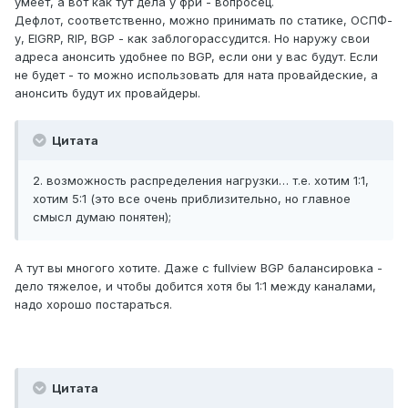
умеет, а вот как тут дела у фри - вопросец.
Дефлот, соответственно, можно принимать по статике, ОСПФ-
у, EIGRP, RIP, BGP - как заблогорассудится. Но наружу свои
адреса анонсить удобнее по BGP, если они у вас будут. Если
не будет - то можно использовать для ната провайдеские, а
анонсить будут их провайдеры.
Цитата
2. возможность распределения нагрузки… т.е. хотим 1:1,
хотим 5:1 (это все очень приблизительно, но главное
смысл думаю понятен);
А тут вы многого хотите. Даже с fullview BGP балансировка -
дело тяжелое, и чтобы добится хотя бы 1:1 между каналами,
надо хорошо постараться.
Цитата