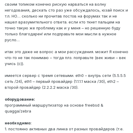
своим топиком конечно рискую нарваться на волну
негодования, дескать сто раз уже обсуждалось, юзай поиск и
т.п. НО… сколько ни прочитав постов на форумах так и не
нашел вразумительного ответа. если кто ткнет пальцем на
точно такую же проблему как и у меня – но решенную буду
только благодарен! или подправьте мои мысли в нужное
русло…
итак это даже не вопрос а мои рассуждения. можит Я конечно
что-то не так понимаю – тогда плз. поправьте (век живи – век
учись (с)).
имеется сервер с тремя сетевыми. eth0 – внутрь сети (5.5.5.5
сеть /24), eth1 – первый провайдер (1.1.1.1 маска /30), eth2 –
второй провайдер (2.2.2.2 маска /30).
оборудование:
программный маршрутизатор на основе freebsd &
quagga/zebra
необходимо:
1. постоянно активных два линка от разных провайдеров (т.е.