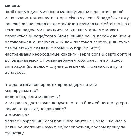
мысли:
необходима динамическая маршрутизация. для этих целей
использовать маршрутизаторы cisco systems & подобные ему.
конечно же не понижая достоинства возможностей cisco ios с
теми же задачами практически в полном объеме может
справиться quagga/zebra (или Я ошибаюсь?). посему на нем и
остановимся. а необходимый нам протокол ospf v2 (или то же
самое можно сделать с помощью bgp, rip, etc?)
настраиваем необходимые конфиги (zebra.conf & ospfd.conf) и
договариваемся с провайдерами чтобы они … и вот здесь
загвоздка (во всяком случае для меня)… появляются кучи
вопросов:
что должны анонсировать провайдеры на мой
маршрутизатор?
свои сети, свои маршруты?
или просто достаточно получать от его ближайшего роутера
какие-то данные, тогда какие?
что именно?
вопрос назревший, сам большого опыта не имею – но имею
большое желание научиться/разобраться, посему прошу по
существу