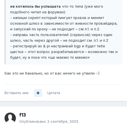
не хотелось бы услышать
что-то типа (уже мого
подобного читал на форумах):
- напиши скрипт который пингует провов и меняет
основной шлюз в зависимости от живности провайдера,
и запускай по крону – не подходит – см п.1. и п.2.
- направь часть пользователей (сервисов) через один
шлюз, часть через другой – не подходит см. п.1. и п.2
- регистрируй as & pi настраивай bgp и будет тебе
щастье – этот вопрос разрабатывается – возможно так и
будет, ну а пока что «що маємо то маємо»
Как это ни банально, но от вас ничего не утаили :-)
Вставить ник
Цитата
f13
Опубликовано
3 сентября, 2005