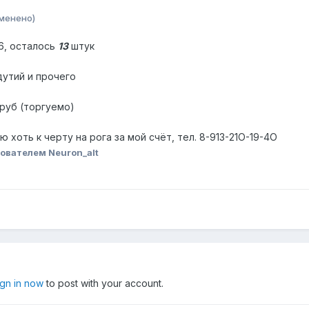
менено)
6, осталось
13
штук
дутий и прочего
 руб (торгуемо)
 хоть к черту на рога за мой счёт, тел. 8-913-21О-19-4O
ователем Neuron_alt
ign in now
to post with your account.