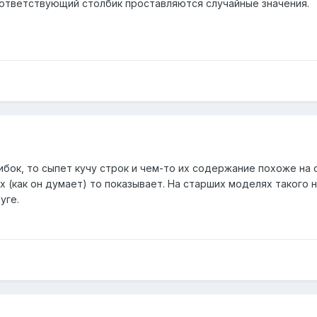
соответствующий столбик проставляются случайные значения.
бок, то сыпет кучу строк и чем-то их содержание похоже на 
х (как он думает) то показывает. На старших моделях такого н
уге.