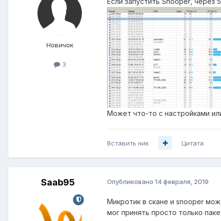
Если запустить
Snooper
, через 
Новичок
3
Может что-то с настройками ил
Вставить ник
Цитата
Saab95
Опубликовано
14 февраля, 2019
Микротик в скане и snooper мож
мог принять просто только пак