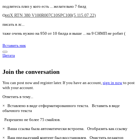
подлитесь плиз у кого есть ... желательно 7 билд
O
ptiX RTN 380 V100R007C10SPC100(5.115.07.22)
писать в лс...
таже очень нужно на 950 от 10 билда и выше ... на 9 СНМП не робит (
Вставить ник
Цитата
Join the conversation
You can post now and register later. If you have an account,
sign in now
to post
with your account.
Ответить в тему...
×
Вставлено в виде отформатированного текста.
Вставить в виде
обычного текста
Разрешено не более 75 смайлов.
×
Ваша ссылка была автоматически встроена.
Отобразить как ссылку
×
Ваш предыдущий контент был восстановлен.
Очистить редактор