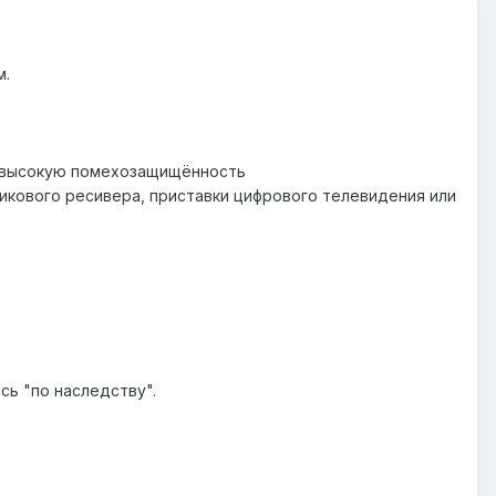
м.
а, высокую помехозащищённость
никового ресивера, приставки цифрового телевидения или
сь "по наследству".