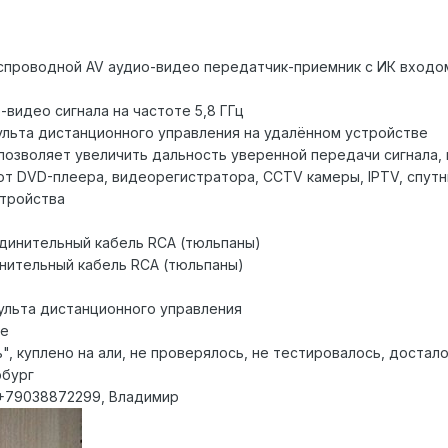
спроводной AV аудио-видео передатчик-приемник с ИК входо
видео сигнала на частоте 5,8 ГГц
ульта дистанционного управления на удалённом устройстве
ц позволяет увеличить дальность уверенной передачи сигнал
 от DVD-плеера, видеорегистратора, CCTV камеры, IPTV, спут
стройства
единительный кабель RCA (тюльпаны)
инительный кабель RCA (тюльпаны)
пульта дистанционного управления
ке
", куплено на али, не проверялось, не тестировалось, достало
рбург
, +79038872299, Владимир