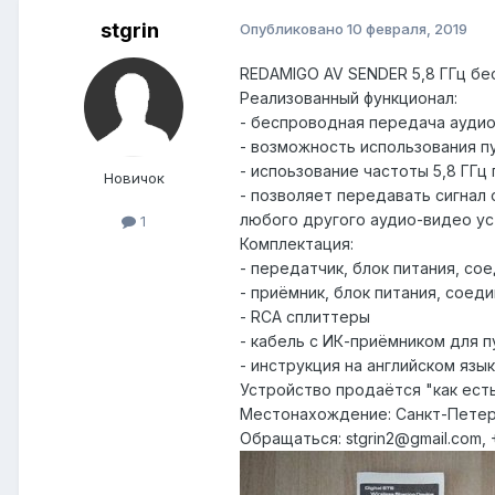
stgrin
Опубликовано
10 февраля, 2019
REDAMIGO AV SENDER 5,8 ГГц бе
Реализованный функционал:
- беспроводная передача аудио-
- возможность использования п
- испоьзование частоты 5,8 ГГ
Новичок
- позволяет передавать сигнал
любого другого аудио-видео у
1
Комплектация:
- передатчик, блок питания, со
- приёмник, блок питания, соед
- RCA сплиттеры
- кабель с ИК-приёмником для 
- инструкция на английском язы
Устройство продаётся "как есть
Местонахождение: Санкт-Пете
Обращаться: stgrin2@gmail.com