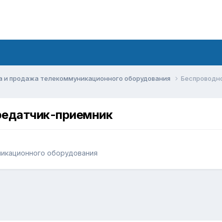
а и продажа телекоммуникационного оборудования
Беспроводно
редатчик-приемник
никационного оборудования