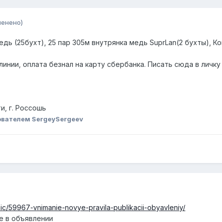
менено)
дь (25бухт), 25 пар 305м внутрянка медь SuprLan(2 бухты), К
нии, оплата безнал на карту сбербанка. Писать сюда в личку
и, г. Россошь
вателем SergeySergeev
opic/59967-vnimanie-novye-pravila-publikacii-obyavleniy/
е в объявлении