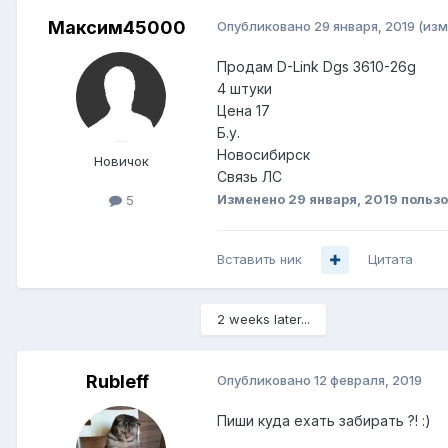
Максим45000
Опубликовано
29 января, 2019
(изм
Продам D-Link Dgs 3610-26g
4 штуки
Цена 17
Б.у.
Новосибирск
Новичок
Связь ЛС
Изменено
29 января, 2019
польз
5
Вставить ник
Цитата
2 weeks later...
Rubleff
Опубликовано
12 февраля, 2019
Пиши куда ехать забирать ?!
:)