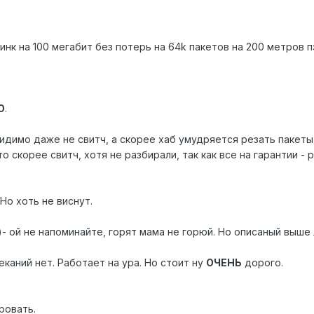
нк на 100 мегабит без потерь на 64k пакетов на 200 метров пэ
О
.
димо даже не свитч, а скорее хаб умудряется резать пакеты 
о скорее свитч, хотя не разбирали, так как все на гарантии -
Но хоть не виснут.
2)- ой не напоминайте, горят мама не горюй. Но описаный выше
еканий нет. Работает на ура. Но стоит ну
ОЧЕНЬ
дорого.
ровать.