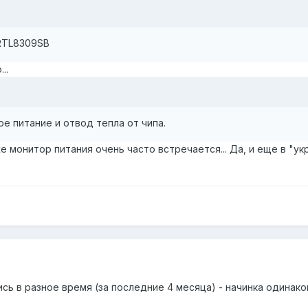
 RTL8309SB
..
е питание и отвод тепла от чипа.
же монитор питания очень часто встречается... Да, и еще в "у
ись в разное время (за последние 4 месяца) - начинка одинако