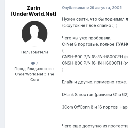
Zarin
Опубликовано
29 августа, 2005
[UnderWorld.Net]
Нужен свитч, что бы поднимал ли
(скруток нет все спаяно :) )
Чего мы уже пробовали.
C-Net 8 портовые. полное
ГУАН
(
Пользователи
CNSH-800 P/N 18-3N-H800CFH (ви
CNSH-800 P/N 18-1N-H800CFH (эт
7
Город:
Владивосток ::
)
UnderWorld.Net :: The
Core
Елайн и другие. примерно тоже. 
D-Link 8 портов (ривизии G1 и G
3Com OffConn 8 и 16 портов. Нар
Чего еще доступно из протести