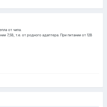
пла от чипа.
ии 7,5В, т.е. от родного адаптера. При питании от 12В