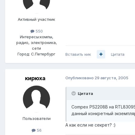
Активный участник
550
Интересы:
компы,
радио, электроника,
сети
Город:
С.Петербург
Вставить ник
Цитата
кирюха
Опубликовано
29 августа, 2005
Цитата
Compex PS2208B на RTL8309SB 
данный конкретный экземпляр,
Пользователи
А как если не секрет? :)
56