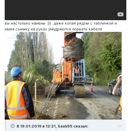
вы настолько наивны ))) даже копая рядом с табличкой и
имея съемку на руках умудряются порвать кабеля
В 19.01.2019 в 12:21,
Saab95
сказал: