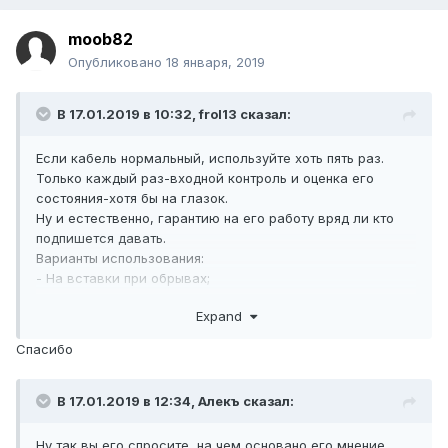
moob82
Опубликовано
18 января, 2019
В 17.01.2019 в 10:32,
frol13
сказал:
Если кабель нормальный, используйте хоть пять раз.
Только каждый раз-входной контроль и оценка его
состояния-хотя бы на глазок.
Ну и естественно, гарантию на его работу вряд ли кто
подпишется давать.
Варианты использования:
- На вставки при обрывах;
- на заготовку каналов в трубах и т.п.
Expand
- для устройство защит при протяжке воздушек;
- иные хоз. надобности.
Спасибо
В 17.01.2019 в 12:34,
Алекъ
сказал:
Ну так вы его спросите, на чем основано его мнение...