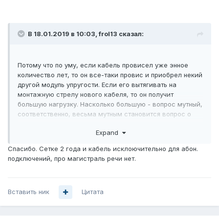
В 18.01.2019 в 10:03,
frol13
сказал:
Потому что по уму, если кабель провисел уже энное
количество лет, то он все-таки провис и приобрел некий
другой модуль упругости. Если его вытягивать на
монтажную стрелу нового кабеля, то он получит
большую нагрузку. Насколько большую - вопрос мутный,
соответственно, весьма мутным становится вопрос о
его оставшемся ресурсе. Поэтому гарантию на него
Expand
никто не даст.
Спасибо. Сетке 2 года и кабель исклоючительно для абон.
подключений, про магистраль речи нет.
Вставить ник
Цитата