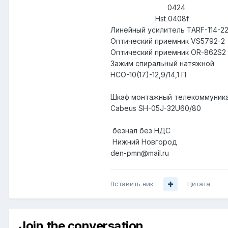
0424 600
Hst 0408f 20
Линейный усилитель TARF-114
Оптический приемник VS
Оптический приемник OR-
Зажим спиральный натяж
НСО-10(17)-12,9/14,1 П
Шкаф монтажный телекоммуник
Cabeus SH-05J-32U60/80
безнал без НДС
Нижний Новгород
den-pmn@mail.ru
Вставить ник
Цитата
Join the conversation