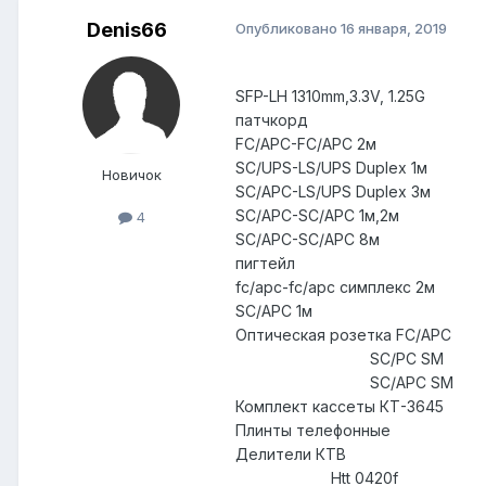
Denis66
Опубликовано
16 января, 2019
шт. ру
SFP-LH 1310mm,3.3V, 1.25
патчкорд
FC/APC-FC/APC 2м
SC/UPS-LS/UPS Duplex 
Новичок
SC/APC-LS/UPS Duplex 
SC/APC-SC/APC 1м,2м
4
SC/APC-SC/APC 8
пигтейл
fc/apc-fc/apc симплекс
SC/APC 1м 80
Оптическая розетка FC/
SC/PC SM 5
SC/APC SM 17
Комплект кассеты КТ-364
Плинты телефонные 
Делители КТВ
Htt 0420f 70