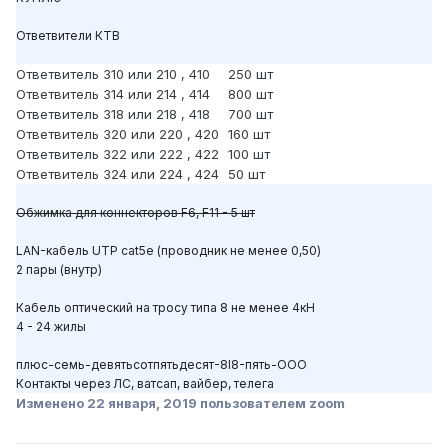
Ответвители КТВ
Ответвитель 310 или 210 , 410
250 шт
Ответвитель 314 или 214 , 414
800 шт
Ответвитель 318 или 218 , 418
700 шт
Ответвитель 320 или 220 , 420
160 шт
Ответвитель 322 или 222 , 422
100 шт
Ответвитель 324 или 224 , 424
50 шт
Обжимка для коннекторов F6, F11 - 5 шт
LAN-кабель UTP cat5e (проводник не менее 0,50)
2 пары (внутр)
Кабель оптический на тросу типа 8 не менее 4кН
4 - 24 жилы
плюс-семь-девятьсотпятьдесят-8I8-пять-ООО
Контакты через ЛС, ватсап, вайбер, телега
Изменено
22 января, 2019
пользователем zoom