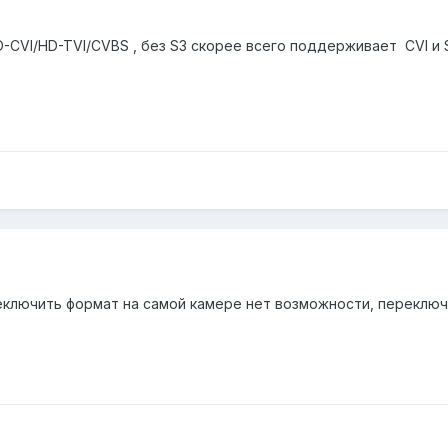
-CVI/HD-TVI/CVBS , без S3 скорее всего поддерживает CVI и 
ключить формат на самой камере нет возможности, переключе