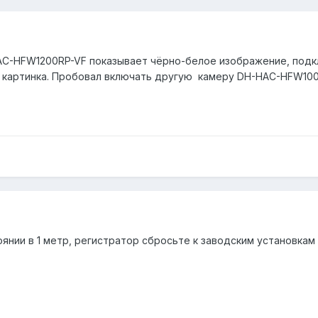
AC-HFW1200RP-VF показывает чёрно-белое изображение, подк
б картинка. Пробовал включать другую камеру DH-HAC-HFW100
нии в 1 метр, регистратор сбросьте к заводским установкам 