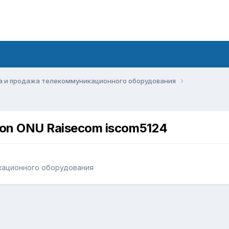
а и продажа телекоммуникационного оборудования
on ONU Raisecom iscom5124
кационного оборудования