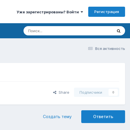
Регистрация
Уже зарегистрированы? Войти
Вся активность
Share
Подписчики
0
Создать тему
Ответить