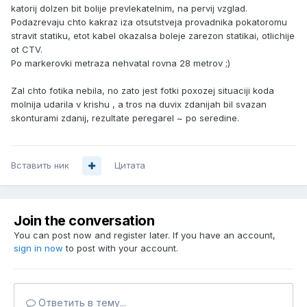
katorij dolzen bit bolije prevlekatelnim, na pervij vzglad.
Podazrevaju chto kakraz iza otsutstveja provadnika pokatoromu
stravit statiku, etot kabel okazalsa boleje zarezon statikai, otlichije
ot CTV.
Po markerovki metraza nehvatal rovna 28 metrov ;)
Zal chto fotika nebila, no zato jest fotki poxozej situaciji koda
molnija udarila v krishu , a tros na duvix zdanijah bil svazan
skonturami zdanij, rezultate peregarel ~ po seredine.
Вставить ник
Цитата
Join the conversation
You can post now and register later. If you have an account,
sign in now
to post with your account.
Ответить в тему...