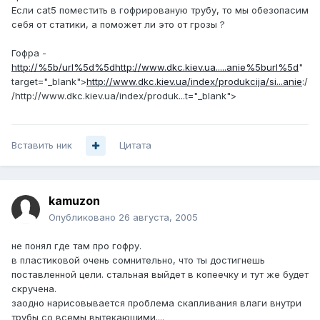
Если cat5 поместить в гофрированую трубу, то мы обезопасим
себя от статики, а поможет ли это от грозы ?
Гофра -
http://%5b/url%5d%5dhttp://www.dkc.kiev.ua.....anie%5burl%5d
"
target="_blank">
http://www.dkc.kiev.ua/index/produkcija/si...anie
:/
/http://www.dkc.kiev.ua/index/produk...t="_blank">
Вставить ник
Цитата
kamuzon
Опубликовано
26 августа, 2005
не понял где там про гофру.
в пластиковой очень сомнительно, что ты достигнешь
поставленной цели. стальная выйдет в копеечку и тут же будет
скручена.
заодно нарисовывается проблема скапливания влаги внутри
трубы со всемы вытекающими....