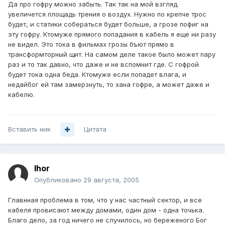
Да про гофру можно забыть. Так так на мой взгляд.
увеличется площадь трения о воздух. Нужно по крепче трос
будет, и статики собераться будет больше, а грозе пофиг на
эту гофру. Ктомуже прямого попадания в кабель я еще ни разу
не видел. Это тока в фильмах грозы бъют прямо в
трансформторный щит. На самом деле такое было может пару
раз и то так давно, что даже и не вспомнит где. С гофрой
будет тока одна беда. Ктомуже если попадет влага, и
недайбог ей там замерзнуть, то хана гофре, а может даже и
кабелю.
Вставить ник
Цитата
Ihor
Опубликовано
29 августа, 2005
Главнная проблема в том, что у нас частный сектор, и все
кабеля провисают между домами, один дом - одна точька.
Благо дело, за год ничего не случилось, но береженого Бог