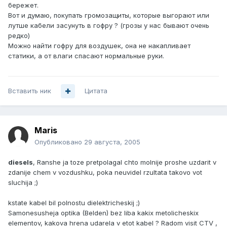
бережет.
Вот и думаю, покупать громозащиты, которые выгорают или
лутше кабели засунуть в гофру ? (грозы у нас бывают очень
редко)
Можно найти гофру для воздушек, она не накапливает
статики, а от влаги спасают нормальные руки.
Вставить ник
Цитата
Maris
Опубликовано
29 августа, 2005
diesels
, Ranshe ja toze pretpolagal chto molnije proshe uzdarit v
zdanije chem v vozdushku, poka neuvidel rzultata takovo vot
sluchija ;)
kstate kabel bil polnostu dielektricheskij ;)
Samonesusheja optika (Belden) bez liba kakix metolicheskix
elementov, kakova hrena udarela v etot kabel ? Radom visit CTV ,