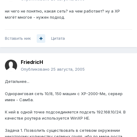
ни чего не понятно, какая сеть? на чем работает? ну а ХР
могёт многое - нужен подход.
Вставить ник
Цитата
FriedricH
Опубликовано
25 августа, 2005
Детальнее...
Одноранговая сеть 10/8, 150 машин с ХР-2000-Ме, сервер
имен - Самба.
К ней в одной точке подсоединяется подсеть 192.168.10/24. В
качестве роутера используется WinXP HE.
Задача 1. Позволить существовать в сетевом окружении
некоторому количеству сетевых групп, ибо по мере роста