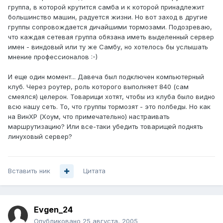
группа, в которой крутится самба и к которой принадлежит
большинство машин, радуется жизни. Но вот заход в другие
группы сопровождается дичайшими тормозами. Подозреваю,
что каждая сетевая группа обязана иметь выделенный сервер
имен - виндовый или ту же Самбу, но хотелось бы услышать
мнение профессионалов :-)
И еще один момент... Давеча был подключен компьютерный
клуб. Через роутер, роль которого выполняет 840 (сам
смеялся) целерон. Товарищи хотят, чтобы из клуба было видно
всю нашу сеть. То, что группы тормозят - это полбеды. Но как
на ВинХР (Хоум, что примечательно) настраивать
маршрутизацию? Или все-таки убедить товарищей поднять
линуховый сервер?
Вставить ник
Цитата
Evgen_24
Опубликовано
25 августа, 2005