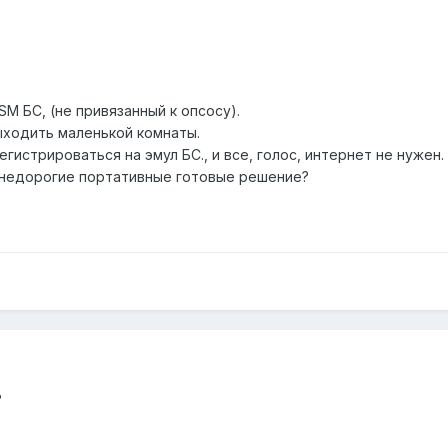
M БС, (не привязанный к опсосу).
ыходить маленькой комнаты.
истрироваться на эмул БС., и все, голос, интернет не нужен.
ь недорогие портативные готовые решение?
?