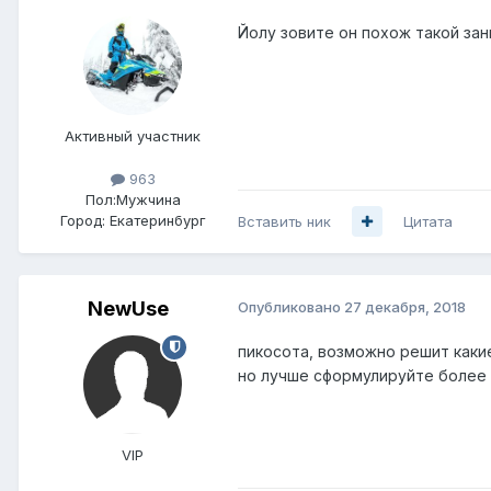
Йолу зовите он похож такой за
Активный участник
963
Пол:
Мужчина
Город:
Екатеринбург
Вставить ник
Цитата
NewUse
Опубликовано
27 декабря, 2018
пикосота, возможно решит каки
но лучше сформулируйте более к
VIP