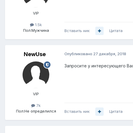
VIP
1.5k
Пол:
Мужчина
Вставить ник
Цитата
NewUse
Опубликовано
27 декабря, 2018
Запросите у интересующего Вас
VIP
7k
Пол:
Не определился
Вставить ник
Цитата