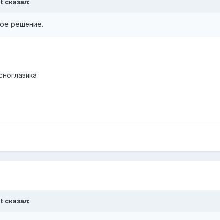
t
сказал:
ое решение.
асноглазика
t
сказал: