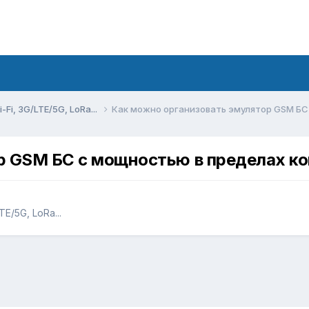
Fi, 3G/LTE/5G, LoRa...
Как можно организовать эмулятор GSM БС
р GSM БС с мощностью в пределах к
E/5G, LoRa...